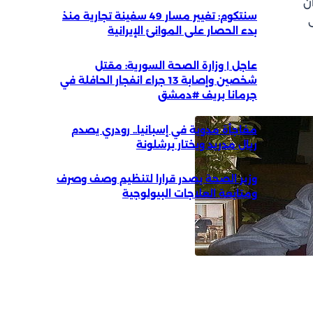
ن
سنتكوم: تغيير مسار 49 سفينة تجارية منذ
بدء الحصار على الموانئ الإيرانية
عاجل | وزارة الصحة السورية: مقتل
شخصين وإصابة 13 جراء انفجار الحافلة في
جرمانا بريف #دمشق
مفاجأة مدوية في إسبانيا.. رودري يصدم
ريال مدريد ويختار برشلونة
وزير الصحة يصدر قرارا لتنظيم وصف وصرف
ومتابعة العلاجات البيولوجية