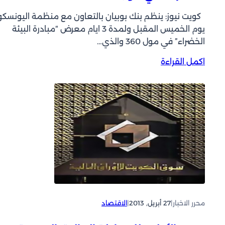
كويت نيوز: ينظم بنك بوبيان بالتعاون مع منظمة اليونسكو
يوم الخميس المقبل ولمدة 3 ايام معرض “مبادرة البيئة
الخضراء” في مول 360 والذي…
:
اكمل القراءة
ب
ن
ك
ب
و
ب
ي
ا
ن
ي
ن
ظ
محرر الاخبار
|
27 أبريل, 2013
|
الاقتصاد
م
م