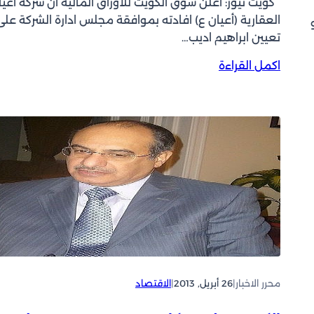
كويت نيوز: أعلن سوق الكويت للأوراق المالية أن شركة أعيا
العقارية (أعيان ع) افادته بموافقة مجلس ادارة الشركة على
تعيين ابراهيم اديب…
:
اكمل القراءة
ا
ل
ع
و
ض
ي
ر
ئ
ي
س
ا
ت
ن
محرر الاخبار
|
26 أبريل, 2013
|
الاقتصاد
ف
ي