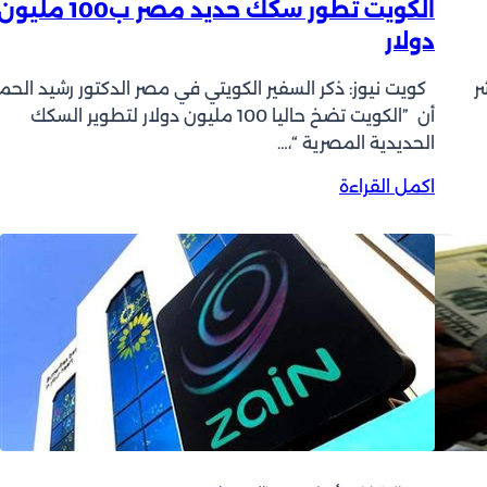
الكويت تطور سكك حديد مصر ب100 مليو
ذ
دولار
ي
ا
ر
ل
كويت نيوز: ذكر السفير الكويتي في مصر الدكتور رشيد الحم
ش
أن ”الكويت تضخ حاليا 100 مليون دولار لتطوير السكك
ر
الحديدية المصرية “،…
ك
:
اكمل القراءة
ة
ا
أ
ل
ع
ك
ي
و
ا
ي
ن
ت
ا
ت
ل
ط
ع
و
ق
ر
ا
س
ر
ك