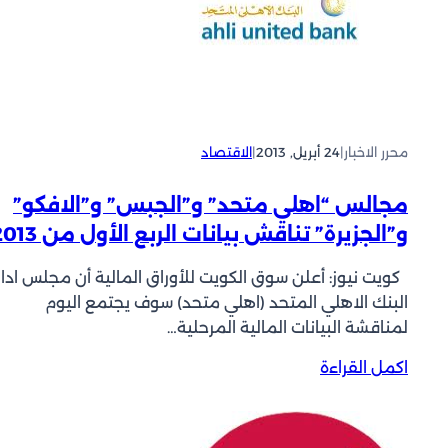
ع
ا
م
ح
ؤ
و
ش
”
ر
ك
ي
ت
ا
محرر الاخبار
|
24 أبريل, 2013
|
الاقتصاد
ل
ل
ي
ب
ف
مجالس “اهلي متحد” و”الجبس” و”الافكو”
و
ز
و”الجزيرة” تناقش بيانات الربع الأول من 2013
ر
ي
ص
و
كويت نيوز: أعلن سوق الكويت للأوراق المالية أن مجلس ادار
ة
ن
البنك الاهلي المتحد (اهلي متحد) سوف يجتمع اليوم
ا
ي
لمناقشة البيانات المالية المرحلية…
ل
”
س
ت
:
اكمل القراءة
ع
ن
م
ر
ت
ج
ي
خ
ا
و