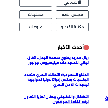
الاجتماعي
مجلس الامه
محــليــات
مكتبة الفيديو
منوعات
أحدث الأخبار
ريال مدريد يطوي صفحة الجدل.. اتفاق
نهائي لتمديد عقد فينيسيوس جونيور
الدفاع السعودية: التحالف البحري متعدد
الجنسيات يعكس إدراكا دوليا لمواجهة
تهديدات الأمن البحري
الأشغال والتطبيقي يبحثان تعزيز التعاون
ة
لرفع كفاءة الموظفين