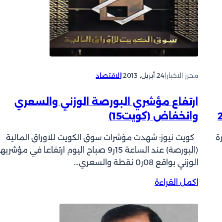
خ
ع
1
س
م
د
ر
ل
و
1
ي
ل
2
ا
ا
3
ت
ر
أ
ه
محرر الاخبار
|
24 أبريل, 2013
|
الاقتصاد
ل
ا
ف
ارتفاع مؤشري البورصة الوزني والسعري
د
ي
وانخفاض (كويت15)
ن
ة
ا
كويت نيوز: شهدت مؤشرات سوق الكويت للاوراق المالية
ر
(البورصة) عند الساعة 15ر9 صباح اليوم ارتفاعا في مؤشريها
الوزني بواقع 08ر0 نقطة والسعري…
:
اكمل القراءة
ا
ر
ت