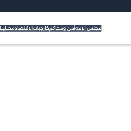
مجلس الامه
أمن ومحاكم
خارجيات
الاقتصاد
محــليــ