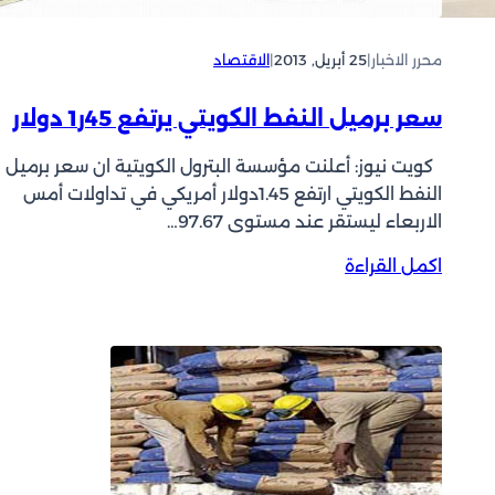
ى
ل
7
ا
0
محرر الاخبار
|
25 أبريل, 2013
|
الاقتصاد
ر
0
م
سعر برميل النفط الكويتي يرتفع 45ر1 دولار
ل
ي
كويت نيوز: أعلنت مؤسسة البترول الكويتية ان سعر برميل
و
النفط الكويتي ارتفع 1.45دولار أمريكي في تداولات أمس
ن
الاربعاء ليستقر عند مستوى 97.67…
د
و
:
اكمل القراءة
ل
س
ا
ع
ر
ر
م
ب
ن
ر
ب
م
ن
ي
و
ل
ك
ا