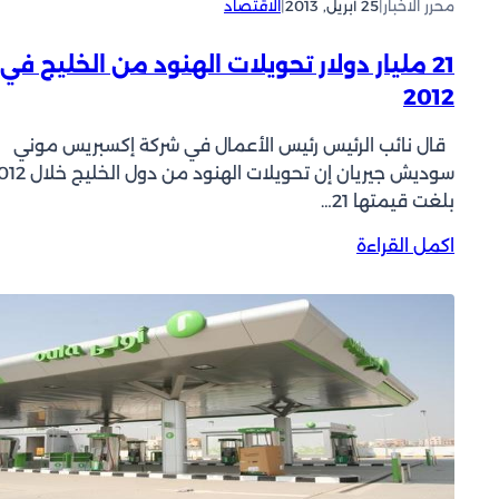
محرر الاخبار
|
25 أبريل, 2013
|
الاقتصاد
ض
)
ر
ل
ا
21 مليار دولار تحويلات الهنود من الخليج في
ل
ء
2012
و
”
س
ف
قال نائب الرئيس رئيس الأعمال في شركة إكسبريس موني
ا
ي
ط
م
بلغت قيمتها 21…
ة
و
ا
ل
:
اكمل القراءة
ل
3
2
م
6
1
ا
0
م
ل
ل
ي
ي
ة
ا
:
ر
ا
د
ل
و
ب