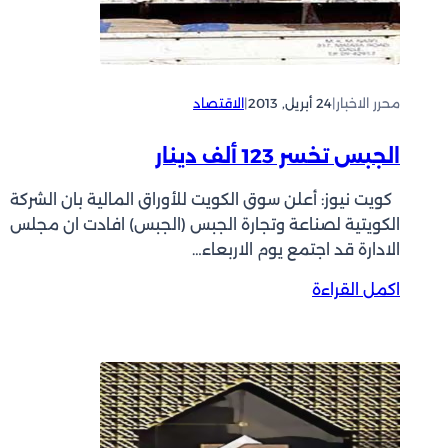
ا
ل
ق
ن
ل
ف
ي
ط
محرر الاخبار
|
24 أبريل, 2013
|
الاقتصاد
م
ا
ي
ل
ة
الجبس تخسر 123 ألف دينار
ك
و
و
د
كويت نيوز: أعلن سوق الكويت للأوراق المالية بان الشركة
ي
و
الكويتية لصناعة وتجارة الجبس (الجبس) افادت ان مجلس
ت
ل
الادارة قد اجتمع يوم الاربعاء…
ي
ي
ي
:
اكمل القراءة
ة
ر
ا
ل
ت
ل
ت
ف
ج
م
ع
ب
و
4
س
ي
5
ت
ل
ر