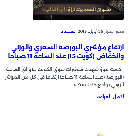
أ
خ
و
ل
ل
ي
ى
ج
و
محرر الاخبار
|
25 أبريل, 2013
|
الاقتصاد
ف
ق
ي
و
2
ارتفاع مؤشري البورصة السعري والوزني
د
0
وانخفاض (كويت 15) عند الساعة 11 صباحا
”
1
ت
2
كويت نيوز: شهدت مؤشرات سوق الكويت للاوراق المالية
ق
(البورصة) عند الساعة 11 صباحا ارتفاعا في كل من المؤشر
ر
الوزني بواقع 0.15 نقطة…
ت
و
:
اكمل القراءة
ز
ا
ي
ر
ع
ت
أ
ف
ر
ا
ب