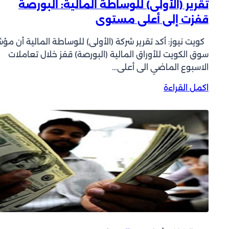
تقرير (الأولى) للوساطة المالية: البورصة
ع
قفزت إلى أعلى مستوى
ر
ض
كويت نيوز: أكد تقرير شركة (الأولى) للوساطة المالية أن مؤش
“
سوق الكويت للأوراق المالية (البورصة) قفز خلال تعاملات
م
الاسبوع الماضي الى أعلى…
ب
ا
:
اكمل القراءة
د
ت
ر
ق
ة
ر
ا
ي
ل
ر
ب
(
ي
ا
ئ
ل
ة
أ
ا
و
ل
ل
خ
ى