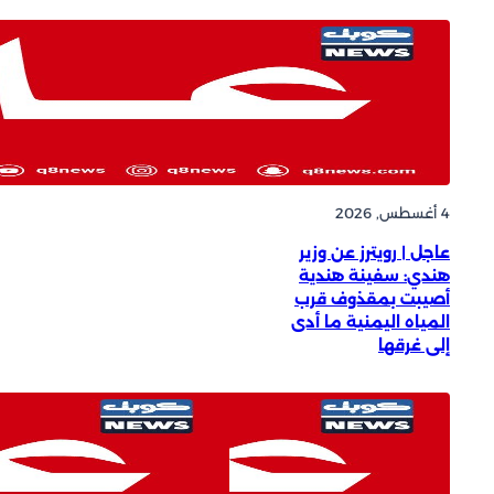
4 أغسطس, 2026
النفط يصعد بعد موجة
بيع حادة وسط ضبابية
محادثات أمريكا وإيران
4 أغسطس, 2026
عاجل | رويترز عن وزير
هندي: سفينة هندية
أصيبت بمقذوف قرب
المياه اليمنية ما أدى
إلى غرقها