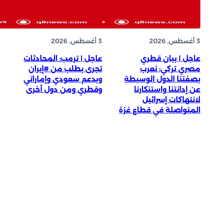
3 أغسطس, 2026
3 أغسطس, 2026
عاجل | بيان قطري
عاجل | ترمب: المحادثات
مصري تركي: نعرب
تجرى بطلب من #إيران
بصفتنا الدول الوسيطة
وبدعم سعودي وإماراتي
عن إدانتنا واستنكارنا
وقطري ومن دول أخرى
لانتهاكات إسرائيل
المتواصلة في قطاع غزة