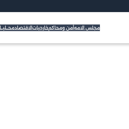
مجلس الامه
أمن ومحاكم
خارجيات
الاقتصاد
محــليــ