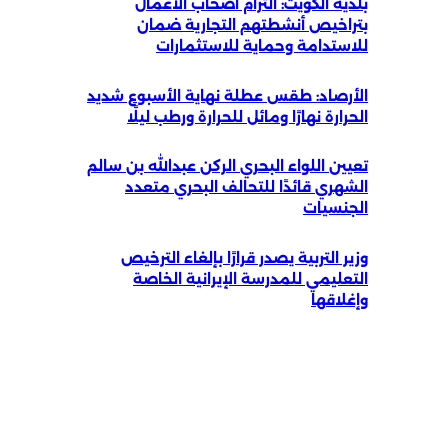
بلدية الكويت: التزام أصحاب الأعمال
بتراخيص أنشطتهم التجارية ضمان
للاستدامة وحماية للاستثمارات
الأرصاد: طقس عطلة نهاية الأسبوع شديد
الحرارة نهارًا ومائل للحرارة ورطب ليلًا
تعيين اللواء البحري الركن عبدالله بن سالم
الشهري قائدًا للتحالف البحري متعدد
الجنسيات
وزير التربية يصدر قرارًا بإلغاء الترخيص
التعليمي للمدرسة الإيرانية الخاصة
وإغلاقها