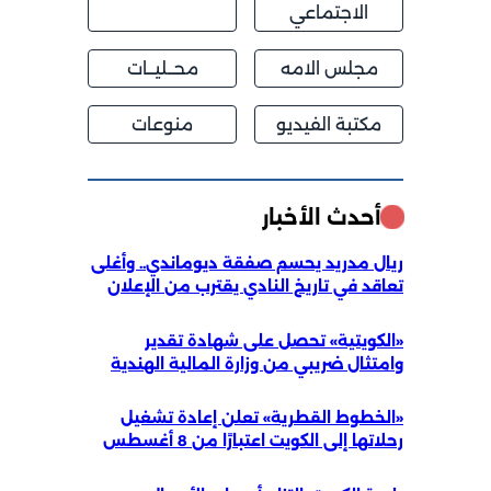
الاجتماعي
مجلس الامه
محــليــات
مكتبة الفيديو
منوعات
أحدث الأخبار
ريال مدريد يحسم صفقة ديوماندي.. وأغلى
تعاقد في تاريخ النادي يقترب من الإعلان
«الكويتية» تحصل على شهادة تقدير
وامتثال ضريبي من وزارة المالية الهندية
«الخطوط القطرية» تعلن إعادة تشغيل
رحلاتها إلى الكويت اعتبارًا من 8 أغسطس