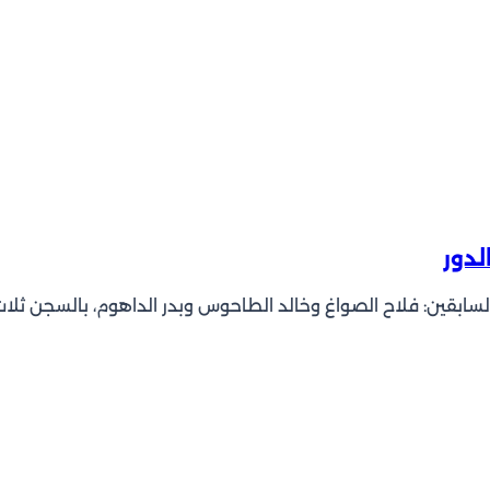
لدور
سابقين: فلاح الصواغ وخالد الطاحوس وبدر الداهوم، بالسجن ثلا