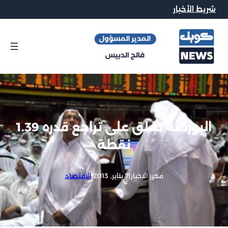
شريط الأخبار
البورصة تغلق على تراجع قدره 1.39
نقطة
محرر الاخبار
|
7 يناير, 2013
|
الاقتصاد