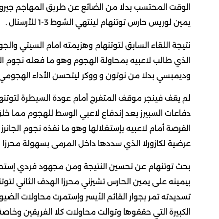
الوقت المحتسب بدلا من الضائع عن طريق المهاجم جيرو ا
يمين لوريس حارس توتنهام لينتهي الشوط 3-1 للأرسنال .
نتيجة اللقاء السابق لتوتنهام وهزيمته امام السيتي وال
الذي طالب لاعبيه بمحاولة الهجوم وهو ما فعله نجوم الس
وديمبسي بدلا من نوتون و ووكر ليتحسن الأداء الهجومي 
لم يقف فينجر موقف المتفرج أمام عودة السيطرة لتوتنها
دفاعات السبيرز بعد إندفاع لاعبي الوسط للهجوم مما خ
الفرصة أمام لاعبيه بإستغلالها وهو ما نفذه نجوم الجا
عرضية لكازورلا الذي سددها داخل المرمى بسهولة محرزا اله
بيمينه على يمين الحارس تشيزني محرزا الهدف الثاني لتوتن
تسديدته تمر بجوار القائم الأيسر وإستمرت محاولات الضي
الكبيرة التي حققوها وتوالت محاولات كلا الفريقين وخاص