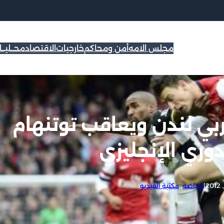
مجلس الامه
أمن ومحاكم
خارجيات
الاقتصاد
محــليــ
بي لندن ويعاقب توتنهام
وري الإنجليزي
|
الرياضه
, 
مكتبة الفيديو