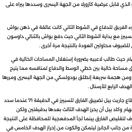
لذي قابل عرضية كازورلا من الجهة اليسرى وسددها بيراه على
جوء الفريق للدفاع في الشوط الثاني كانت عالقة في ذهن بواش
بيرز مع بداية الشوط الثاني حيث دفع بواش بالثنائي داوسون
للضيوف محاولين العودة بالنتيجة مرة أخرى .
م حيث طالب لاعبيه بضرورة إستغلال المساحات الخالية في
لق مساحة خالية بين خطي الوسط والدفاع لمنافسه مما يتيح
نرز ومن هجمة سريعة إنطلق بودولسكي من الجهة اليسرى ومررها
دف الرابع للأرسنال .
بحث توتنهام عن تحسين النتيجة ومن مجهود فردي إستطاع جاريت بيل تضييق الفارق للسبيرز في الدقيقة 71 عندما سدد
هام وكاد بيل أن يحرز الهدف الثالث بعدها بدقيقتين ولكن
وف لتقليص الفارق بينما لجأ المدفعجية للمحافظة على النتيجة
ة من جانب الجانرز ليتمكن والكوت من إحراز الهدف الخامس في