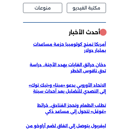
مكتبة الفيديو
منوعات
أحدث الأخبار
أمريكا تمنح كولومبيا حزمة مساعدات
بمليار دولار
دخان حرائق الغابات يهدد الأجنة.. دراسة
تدق ناقوس الخطر
الاتحاد الأوروبي يدعو «ميتا» و«تيك توك»
إلى التصدي للتضليل بعد أحداث سبتة
تطلب الطعام وتحجز الفنادق.. خرائط
«غوغل» تتحول إلى مساعد ذكي
ليفربول يتوصل إلى اتفاق لضم أراوخو من