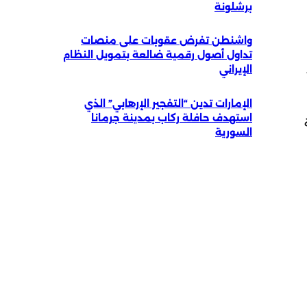
برشلونة
واشنطن تفرض عقوبات على منصات
تداول أصول رقمية ضالعة بتمويل النظام
الإيراني
الإمارات تدين “التفجير الإرهابي” الذي
استهدف حافلة ركاب بمدينة جرمانا
السورية