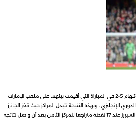
حسم فريق الأرسنال دربي لندن بعد فوزه على منافسه توتنهام 5-2 في المباراة التي أقيمت بينهما على ملعب الإمارات
ي الإنجليزي ، وبهذه النتيجة تتبدل المراكز حيث قفز الجانرز
للمركز السادس مؤقتا برصيد 19 نقطة ، بينما تجمد رصيد السبيرز عند 17 نقطة متراجعا للمركز الثامن بعد أن واصل نتائجه