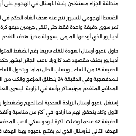
منطقة الجزاء مستغلين رغبة الأرسنال في الهجوم على أ
الضغط الهجومي للسبيرز نتج عنه هدف ألغاه الحكم في 
تمر سوى دقيقة واحدة فقط حتى تلقى جيرمين ديفو كرة بي
أديبايور الذي أودعها المرمى بسهولة محرزا هدف التقدم ل
حاول لاعبو أرسنال العودة للقاء سريعا رغم الضغط المت
أديبايور بعنف مقصود ضد كازورلا لاعب الجانرز ليشهر حكم 
الدقيقة 18 من اللقاء .. وينقلب الحال تماما ويتحو
للمدفعجية وفي الدقيقة 24 ينطلق ا
المدافع المتقدم ميرتيساكر برأسه في الزاوية اليسرى العلي
إستغل لاعبو أرسنال الزيادة العددية لصالحهم وضغطوا ب
الأول وكاد يتحقق لهم ما أرادوا في أكثر من مناسبة وأنقذ
الدقيقة 42 عندما وصلت الكرة لبودولسكي لاعب ال
الهدف الثاني للأرسنال الذي لم يقتنع لاعبوه بهذا الهد