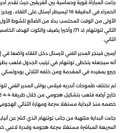
جاءت المباراة قوية وحماسية بين الفريقين حيث تقدم أديبا
الثاني لتوتنهام (د 71) وأخيرا يضيف والكو
الثاني .
أرسين فينجر المدير الفني لأرسنال دخل اللقاء واضعا في
جيرو بمفرده في المقدمة ومن خلفه الثلاثي بودولسكي وسا
لم تختلف طموحات أندريه فيلاس بواش المدير الفني لتوتن
خصمه منذ البداية مستغلا سرعة ومهارة الثنائي الهجومي
جاءت البداية ملتهبة من جانب توتنهام الذي كشر عن أنيا
السريعة المباشرة مستغلا سرعة هجومه وقدرة لاعبي خط 