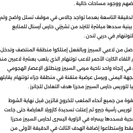
رضهم ووجود مساحات خالية .
الدقيقة التاسعة بعدما تواجد جالاس في موقف تسلل واضح ولم
نية سددها مباشرة للترتد من تشيزني حارس أرسنال للمتابع
توتنهام في دربي لندن .
واصل من لاعبي السبيرز وبالفعل إمتلكوا منطقة المنتصف وتدخل
اللقاء الكارت الأحمر للاعب توتنهام الذي يلعب بعشرة لاعبين منذ
ل اللقاء في إتجاه واحد ناحية مرمى السبيرز وينطلق الإعصار الهجومي
لمزعج والكت من الجهة اليمنى ويرسل عرضية متقنة في منطقة جزاء توتنهام يقابلها
ا للوريس حارس السبيرز محرزا هدف التعادل للجانرز .
قوة من جميع أنحاء الملعب للخروج فائزين قبل نهاية الشوط
 لوريس رأسية جيرو ثم إعتلت تسديدة كازورلا العارضة حتى جاءت
مدفعجية فسددها بيسراه في الزاوية اليسرى لحارس السبيرز محرزا
ف فقط وإستطاعوا إضافة الهدف الثالث في الدقيقة الأولى من