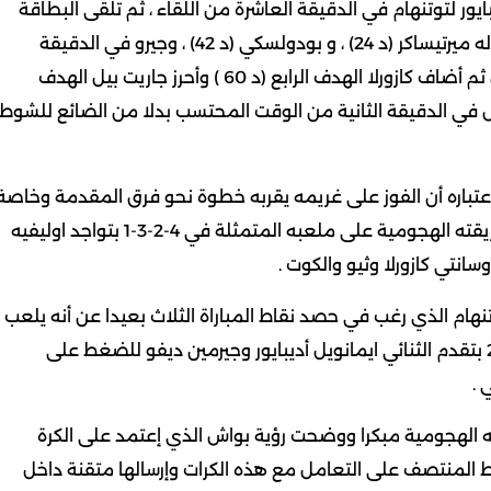
يور لتوتنهام في الدقيقة العاشرة من اللقاء ، ثم تلقى البطاقة
الحمراء في الدقيقة 18 ليسيطر أرسنال على اللقاء ، ويحرز له ميرتيساكر (د 24) ، و بودولسكي (د 42) ، وجيرو في الدقيقة
الأولى من الوقت المحتسب بدلا من الضائع للشوط الأول ثم أضاف كازورلا الهدف الرابع (د 60 ) وأحرز جاريت بيل الهدف
ت الهدف الخامس في الدقيقة الثانية من الوقت المحتسب بدلا من الضائع للشوط
 إعتباره أن الفوز على غريمه يقربه خطوة نحو فرق المقدمة وخاصة
أنه سيجعله يتخطى توتنهام في ترتيب الجدول فلعب بطريقته الهجومية على ملعبه المتمثلة في 4-2-3-1 بتواجد اوليفيه
نتي كازورلا وثيو والكوت .
هام الذي رغب في حصد نقاط المباراة الثلاث بعيدا عن أنه يلعب
خارج أرضه فلعب بتشكيل هجومي من خلال طريقة 4-4-2 بتقدم الثنائي ايمانويل أديبايور وجيرمين ديفو للضغط على
 .
به الهجومية مبكرا ووضحت رؤية بواش الذي إعتمد على الكرة
المنتصف على التعامل مع هذه الكرات وإرسالها متقنة داخل