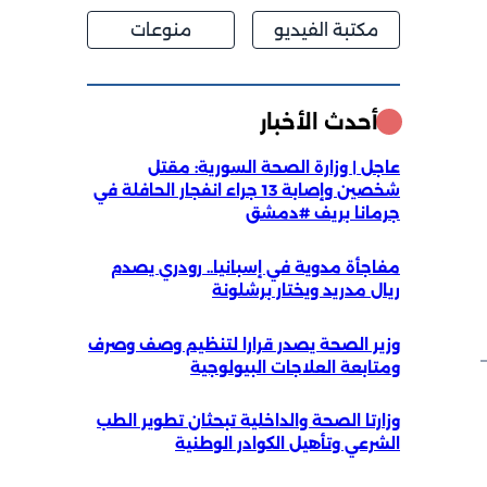
مكتبة الفيديو
منوعات
أحدث الأخبار
عاجل | وزارة الصحة السورية: مقتل
شخصين وإصابة 13 جراء انفجار الحافلة في
جرمانا بريف #دمشق
مفاجأة مدوية في إسبانيا.. رودري يصدم
ريال مدريد ويختار برشلونة
وزير الصحة يصدر قرارا لتنظيم وصف وصرف
ومتابعة العلاجات البيولوجية
وزارتا الصحة والداخلية تبحثان تطوير الطب
الشرعي وتأهيل الكوادر الوطنية