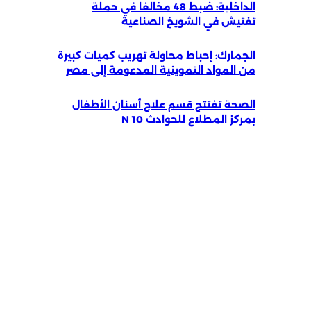
الداخلية: ضبط 48 مخالفا في حملة
تفتيش في الشويخ الصناعية
الجمارك: إحباط محاولة تهريب كميات كبيرة
من المواد التموينية المدعومة إلى مصر
الصحة تفتتح قسم علاج أسنان الأطفال
بمركز المطلاع للحوادث 10 N