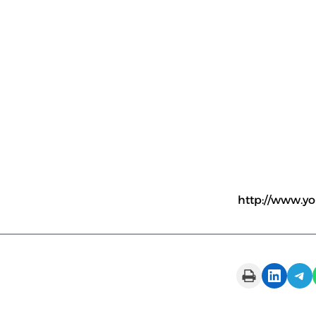
http://www.y
Print this Page
Share on LinkedIn
Share on Telegram