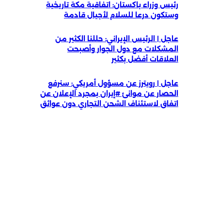
رئيس وزراء باكستان: اتفاقية مكة تاريخية
وستكون درعا للسلام لأجيال قادمة
عاجل | الرئيس الإيراني: حللنا الكثير من
المشكلات مع دول الجوار وأصبحت
العلاقات أفضل بكثير
عاجل | رويترز عن مسؤول أمريكي: سنرفع
الحصار عن موانئ #إيران بمجرد الإعلان عن
اتفاق لاستئناف الشحن التجاري دون عوائق