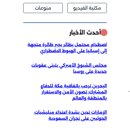
مكتبة الفيديو
منوعات
أحدث الأخبار
اصطدام محتمل بطائر يجبر طائرة متجهة
إلى إسبانيا على الهبوط الاضطراري
مجلس الشيوخ الأميركي يتبنى عقوبات
جديدة على روسيا
البحرين ترحب باتفاقية مكة للدفاع
المشترك: تصون الأمن والاستقرار
بالمنطقة والعالم
الإمارات تدين بشدة اعتداء ميليشيات
الحوثيين على نجران السعودية