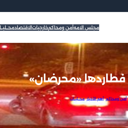
مجلس الامه
أمن ومحاكم
خارجيات
الاقتصاد
محــليــ
 فطاردها «محرضان»
|
أمن ومحاكم
, 
أهم الأخبار
, 
محــليــات