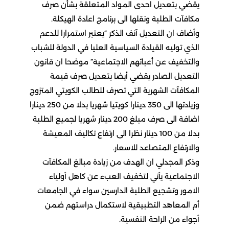
يقضي بتعديل احدى المواد المتعلقة بشأن صرف
مكافآت الطلبة ونقلها الى برنامج اعادة الهيكلة.
وأضاف ان التعديل آنف الذكر “يعتبر استمرارا للدعم
الذي توليه القيادة السياسية العليا في الدولة للشباب
والتخفيف عن أعبائهم الاجتماعية” موضحا ان قانون
التعديل الصادر يقضي أيضا بتعديل صرف قيمة
المكافآت الشهرية التي تصرف للطالب الكويتي المتزوج
وزيادتها الى 350 دينارا كويتيا شهريا بدلا من 250 دينارا
اضافة الى صرف مبلغ 200 دينار شهريا لجميع الطلبة
بدلا من 100 دينار نظرا الى ارتفاع تكاليف المعيشة
والارتفاع المتصاعد للاسعار.
وذكر المجدلي ان الهدف من زيادة مبالغ المكافآت
الاجتماعية يأتي لتخفيف العبء عن كاهل أولياء
الامور وتشجيع الطلبة الدارسين سواء في الجامعات
أم المعاهد التطبيقية لاستكمال دراستهم ضمن
أجواء من الراحة النفسية.