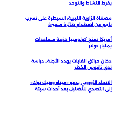
بفرط النشاط والتوحد
مصفاة الزاوية الليبية: السيطرة على تسرب
ناجم عن اصطدام طائرة مسيرة
أمريكا تمنح كولومبيا حزمة مساعدات
بمليار دولار
دخان حرائق الغابات يهدد الأجنة.. دراسة
تدق ناقوس الخطر
الاتحاد الأوروبي يدعو «ميتا» و«تيك توك»
إلى التصدي للتضليل بعد أحداث سبتة