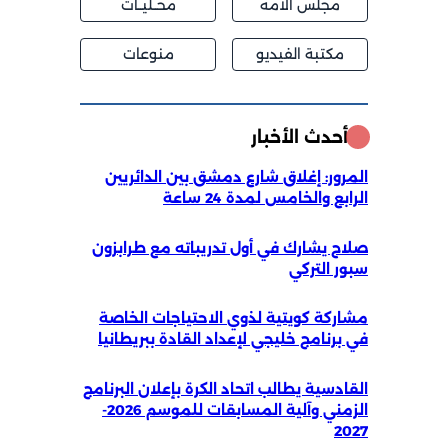
مجلس الامه
محــليــات
مكتبة الفيديو
منوعات
أحدث الأخبار
المرور: إغلاق شارع دمشق بين الدائريين
الرابع والخامس لمدة 24 ساعة
صلاح يشارك في أول تدريباته مع طرابزون
سبور التركي
مشاركة كويتية لذوي الاحتياجات الخاصة
في برنامج خليجي لإعداد القادة ببريطانيا
القادسية يطالب اتحاد الكرة بإعلان البرنامج
الزمني وآلية المسابقات للموسم 2026-
2027