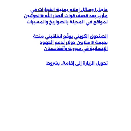
عاجل | وسائل إعلام يمنية: انفجارات في
مأرب بعد قصف قوات أنصار الله #الحوثيين
لمواقع في المدينة بالصواريخ والمسيرات
الصندوق الكويتي يوقّع اتفاقيتي منحة
بقيمة 5 ملايين دولار لدعم الجهود
الإنسانية في سورية وأفغانستان
تحويل الزيارة إلى إقامة.. بشروط