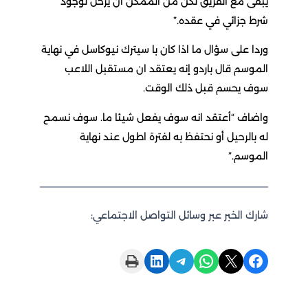
يبقى مع الفريق لكن من الممكن ان يرحل لوجود
شرط جزائي في عقده.”
وردا على سؤال ما اذا كان با سيترك نيوكاسل في نهاية
الموسم قال باردو إنه يعتقد ان مستقبل اللاعب
سوف يحسم قبل ذلك الوقت.
واضاف “أعتقد انه سوف يفعل شيئا ما. سوف نسمح
له بالرحيل أو نحتفظ به لفترة اطول عند نهاية
الموسم.”
شارك الخبر عبر وسائل التواصل الاجتماعي:
Print this Page
Share on LinkedIn
Share on Telegram
Share on WhatsApp
Share on X
Share on Facebook