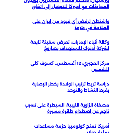
بيزشكيان: معظم القادة العسكريين يؤيدون
المحادثات مع أميركا للتوصل إلى اتفاق
واشنطن ترفض أي قيود من إيران على
الملاحة في هرمز
وكالة أنباء الإمارات: تعرض سفينة تابعة
لشركة أدنوك للاستهداف بصاروخ
مركز العجيري: 12 أغسطس.. كسوف كلي
للشمس
دراسة تربط ترتيب الولادة بخطر الإصابة
بفرط النشاط والتوحد
مصفاة الزاوية الليبية: السيطرة على تسرب
ناجم عن اصطدام طائرة مسيرة
أمريكا تمنح كولومبيا حزمة مساعدات
بمليار دولار