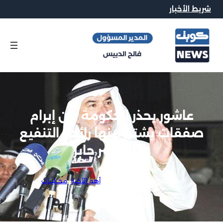
شريط الأخبار
عاشور يحذر الحكومة من إبرام
صفقات يشتم منها رائحة التنفيع
مثل جسر جابر
محرر الاخبار
|
17 نوفمبر, 2012
|
أهم الأخبار
, 
محــليــات