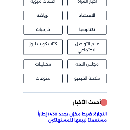
اخبار المراة
اعلانات مبوبة
الاقتصاد
الرياضه
تكنالوجيا
خارجيات
عالم التواصل
كتاب كويت نيوز
الاجتماعي
مجلس الامه
محــليــات
مكتبة الفيديو
منوعات
أحدث الأخبار
التجارة: ضبط مخزن يجدد 1430 إطاراً
مستعملاً لبيعها للمستهلكين