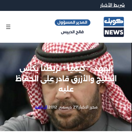
شريط الأخبار
الفهد: ” كيميا ” تربطنا بكأس
الخليج والأزرق قادر على الحفاظ
عليه
محرر الاخبار
|
27 ديسمبر, 2012
|
الرياضه