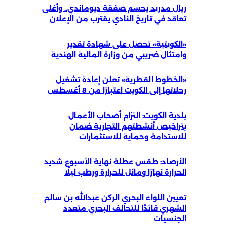
ريال مدريد يحسم صفقة ديوماندي.. وأغلى
تعاقد في تاريخ النادي يقترب من الإعلان
«الكويتية» تحصل على شهادة تقدير
وامتثال ضريبي من وزارة المالية الهندية
«الخطوط القطرية» تعلن إعادة تشغيل
رحلاتها إلى الكويت اعتبارًا من 8 أغسطس
بلدية الكويت: التزام أصحاب الأعمال
بتراخيص أنشطتهم التجارية ضمان
للاستدامة وحماية للاستثمارات
الأرصاد: طقس عطلة نهاية الأسبوع شديد
الحرارة نهارًا ومائل للحرارة ورطب ليلًا
تعيين اللواء البحري الركن عبدالله بن سالم
الشهري قائدًا للتحالف البحري متعدد
الجنسيات