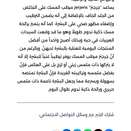
يساعد “جرجنز” jerjens مرطب المسك على التخلص
من الجلد الجاف، بالإضافة إلى أنه يضمن الترطيب
وإضفاء مظهر صحي على البشرة. كما أنه يتميز برائحة
مسك ذكية تدوم طويلاً وهو ما قد وقعت السيدات
العربيات في حبه وبذلك أصبح واحداً من أفضل
المنتجات اليومية للعناية بالبشرة لديهنّ. وبالرغم من
أنّ جرجنز مرطب المسك يوفر ترطيباً غنياً للبشرة إلا أنه
لا يتركها ذات ملمس زيتي أو لزج بل على العكس فإنّ
بفضل ملمسه وتركيبته الفريدة فإنّ البشرة تمتصه
بسهولة وبسرعة مما يجعل البشرة ناعمة ذات ملمس
حريري ورائحة ذكية تدوم طوال اليوم.
شارك الخبر عبر وسائل التواصل الاجتماعي: