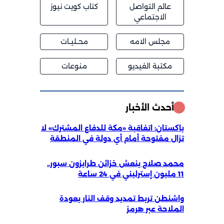
عالم التواصل
كتاب كويت نيوز
الاجتماعي
مجلس الامه
محــليــات
مكتبة الفيديو
منوعات
أحدث الأخبار
باكستان: اتفاقية «مكة للدفاع المشترك» لا
تزال مفتوحة أمام أي دولة في المنطقة
محمد صلاح ينعش خزائن طرابزون سبور..
11 مليون إسترليني في 24 ساعة
واشنطن تربط تمديد وقف النار بعودة
الملاحة عبر هرمز