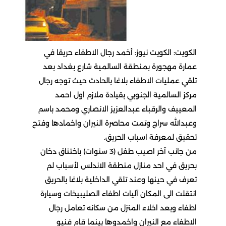
ت: الكويت نيوز: أخمد رجال الاطفاء حريقا في
 مهجورة بمنطقة السالمية شارع بغداد بعد
عمليات الاطفاء بلاغا بالحادث حيث توجه رجال
السالمية الجنوبي بقيادة ملازم اول احمد
يف والرقباء عبدالعزيز الانصاري ومحمد باسم
لله سراج وتمت محاصرة النيران واخمادها وفتح
 لمعرفة اسباب الحريق.
من جانب آخر اصيب طفل (3 سنوات) باختناق دخان
 في احد منازل منطقة الاندلس لأسباب لم
في حينها وعند تلقي الداخلية بلاغا بالحريق
ت الى المكان آليات اطفاء الصليبيخات وسيارة
 وبعد اخلاء المنزل من سكانه تعامل رجال
اء مع النيران واخمدوها بينما قام فنيو