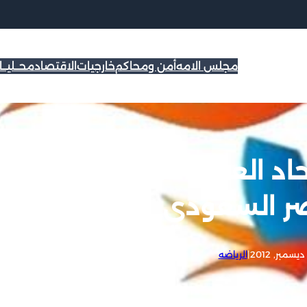
مجلس الامه
أمن ومحاكم
خارجيات
الاقتصاد
محــليــ
 لكأس اتحاد العرب:العربي الكويتي
صر السعودي
|
الرياضه