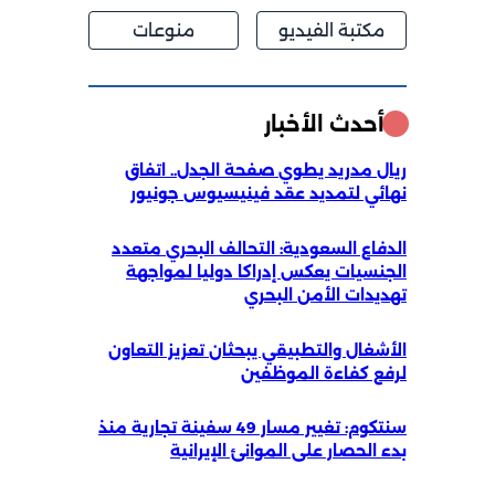
مكتبة الفيديو
منوعات
أحدث الأخبار
ريال مدريد يطوي صفحة الجدل.. اتفاق
نهائي لتمديد عقد فينيسيوس جونيور
الدفاع السعودية: التحالف البحري متعدد
الجنسيات يعكس إدراكا دوليا لمواجهة
تهديدات الأمن البحري
الأشغال والتطبيقي يبحثان تعزيز التعاون
لرفع كفاءة الموظفين
سنتكوم: تغيير مسار 49 سفينة تجارية منذ
بدء الحصار على الموانئ الإيرانية