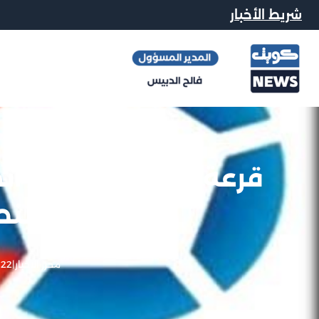
شريط الأخبار
قرعة دور ال8
يلتقي الن
محرر الاخبار
|
22 ديسمبر, 2012