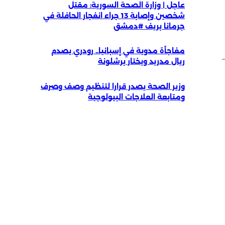
عاجل | وزارة الصحة السورية: مقتل
شخصين وإصابة 13 جراء انفجار الحافلة في
جرمانا بريف #دمشق
مفاجأة مدوية في إسبانيا.. رودري يصدم
ريال مدريد ويختار برشلونة
وزير الصحة يصدر قرارا لتنظيم وصف وصرف
ومتابعة العلاجات البيولوجية