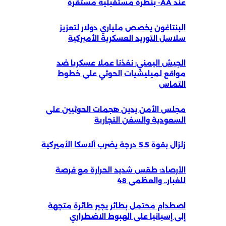
عند AA- بنظرة مستقبلية مستقرة
البنتاغون يخصص ملياري دولار لتعزيز
سلاسل التوريد العسكرية الأميركية
الجيش اليمني: نفذنا عملا عسكريا ضد
مواقع لميليشيات الحوثي على خطوط
التماس
مجلس الأمن يدين هجمات الحوثيين على
السعودية والسفن التجارية
زلزال بقوة 5.5 درجة يضرب ألاسكا الأميركية
الأرصاد: طقس شديد الحرارة مع فرصة
للغبار.. والعظمى 48
اصطدام محتمل بطائر يجبر طائرة متجهة
إلى إسبانيا على الهبوط الاضطراري