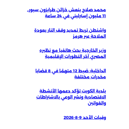
محمد صلاح ينعش خزائن طرابزون سبور..
11 مليون إسترليني في 24 ساعة
واشنطن تربط تمديد وقف النار بعودة
الملاحة عبر هرمز
وزير الخارجية بحث هاتفيا مع نظيره
المصري آخر التطورات الإقليمية
الداخلية: ضبط 12 متهمًا في 8 قضايا
مخدرات مختلفة
بلدية الكويت تؤكد دعمها الأنشطة
الاقتصادية ونشر الوعي بالاشتراطات
والقوانين
وفيات الأحد 9-8-2026