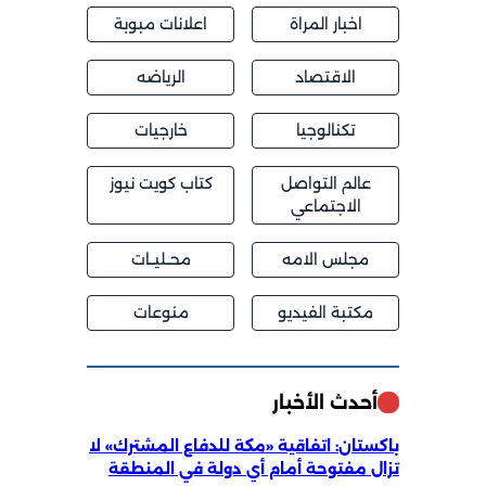
اخبار المراة
اعلانات مبوبة
الاقتصاد
الرياضه
تكنالوجيا
خارجيات
عالم التواصل
كتاب كويت نيوز
الاجتماعي
مجلس الامه
محــليــات
مكتبة الفيديو
منوعات
أحدث الأخبار
باكستان: اتفاقية «مكة للدفاع المشترك» لا
تزال مفتوحة أمام أي دولة في المنطقة