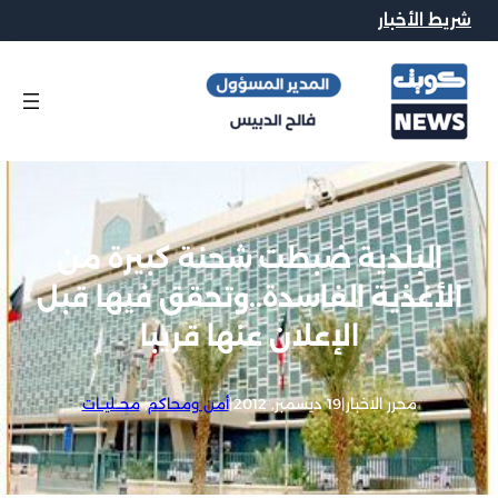
شريط الأخبار
البلدية ضبطت شحنة كبيرة من
الأغذية الفاسدة..وتحقق فيها قبل
الإعلان عنها قريبا
محرر الاخبار
|
19 ديسمبر, 2012
|
أمن ومحاكم
, 
محــليــات