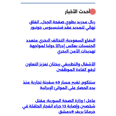
أحدث الأخبار
ال مدريد يطوي صفحة الجدل.. اتفاق
ائي لتمديد عقد فينيسيوس جونيور
دفاع السعودية: التحالف البحري متعدد
جنسيات يعكس إدراكا دوليا لمواجهة
ديدات الأمن البحري
أشغال والتطبيقي يبحثان تعزيز التعاون
فع كفاءة الموظفين
سنتكوم: تغيير مسار 49 سفينة تجارية منذ
ء الحصار على الموانئ الإيرانية
جل | وزارة الصحة السورية: مقتل
شخصين وإصابة 13 جراء انفجار الحافلة في
مانا بريف #دمشق