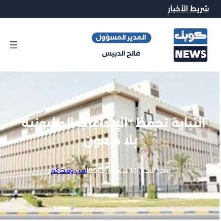
شريط الأخبار
النيابة تحفظ “الإيداعات المليونية”
بلا طعون
محرر الاخبار
|
18 ديسمبر, 2012
|
أمن ومحاكم