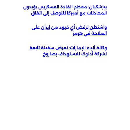
بيزشكيان: معظم القادة العسكريين يؤيدون
المحادثات مع أميركا للتوصل إلى اتفاق
واشنطن ترفض أي قيود من إيران على
الملاحة في هرمز
وكالة أنباء الإمارات: تعرض سفينة تابعة
لشركة أدنوك للاستهداف بصاروخ