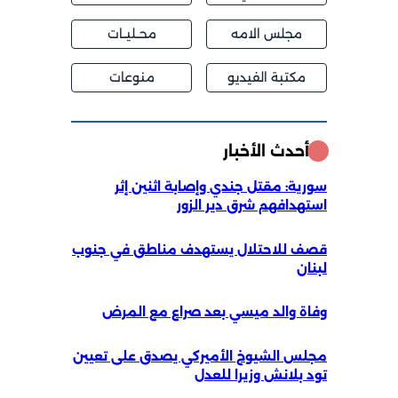
مجلس الامه
محــليــات
مكتبة الفيديو
منوعات
أحدث الأخبار
سورية: مقتل جندي وإصابة اثنين إثر
‏استهدافهم شرق دير الزور
قصف للاحتلال يستهدف مناطق في جنوب
لبنان
وفاة والد ميسي بعد صراع مع المرض
مجلس الشيوخ الأميركي يصدق على تعيين
تود بلانش وزيرا للعدل