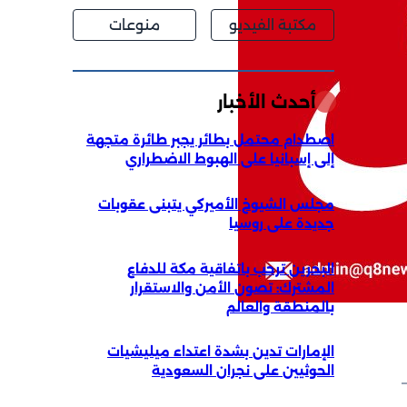
مكتبة الفيديو
منوعات
أحدث الأخبار
اصطدام محتمل بطائر يجبر طائرة متجهة
إلى إسبانيا على الهبوط الاضطراري
مجلس الشيوخ الأميركي يتبنى عقوبات
جديدة على روسيا
البحرين ترحب باتفاقية مكة للدفاع
المشترك: تصون الأمن والاستقرار
بالمنطقة والعالم
الإمارات تدين بشدة اعتداء ميليشيات
الحوثيين على نجران السعودية