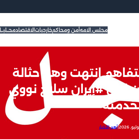
مجلس الامه
أمن ومحاكم
خارجيات
الاقتصاد
محــليــ
لتفاهم انتهت وهم حثالة
ن لدى #إيران سلاح نووي
خدمته
|
أهم الأخبار