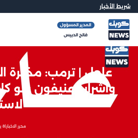
شريط الأخبار
عاجل | ترمب: مذكرة ا
وأشرار وعنيفون ولو كا
لاست
محرر الاخبار
|
8 يوليو, 2026