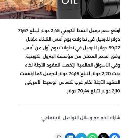
ارتفع سعر برميل النفط الكويتي 45ر2 دولار ليبلغ 67ر71
دولار للبرميل في تداولات يوم أمس الثلاثاء مقابل
22ر69 دولار للبرميل في تداولات يوم أول من أمس
وفق السعر المعلن من مؤسسة البترول الكويتية.
وفي الأسواق العالمية ارتفعت العقود الآجلة لخام
برنت 20ر2 دولار لتبلغ 16ر74 دولار للبرميل كما ارتفعت
العقود الآجلة لخام غرب تكساس الوسيط الأمريكي
10ر2 دولار لتبلغ 44ر70 دولار.
شارك الخبر عبر وسائل التواصل الاجتماعي:
Print this Page
Share on LinkedIn
Share on Telegram
Share on WhatsApp
Share on X
Share on Facebook