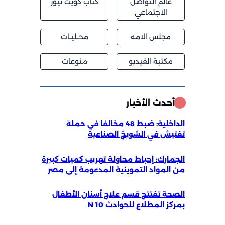
عالم التواصل
كتاب كويت نيوز
الاجتماعي
مجلس الامه
محــليــات
مكتبة الفيديو
منوعات
أحدث الأخبار
الداخلية: ضبط 48 مخالفا في حملة
تفتيش في الشويخ الصناعية
الجمارك: إحباط محاولة تهريب كميات كبيرة
من المواد التموينية المدعومة إلى مصر
الصحة تفتتح قسم علاج أسنان الأطفال
بمركز المطلاع للحوادث 10 N