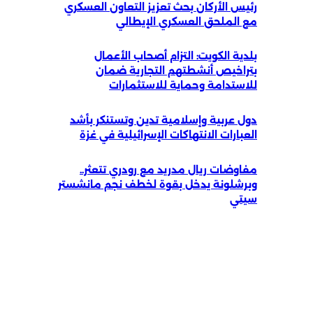
رئيس الأركان بحث تعزيز التعاون العسكري
مع الملحق العسكري الإيطالي
بلدية الكويت: التزام أصحاب الأعمال
بتراخيص أنشطتهم التجارية ضمان
للاستدامة وحماية للاستثمارات
دول عربية وإسلامية تدين وتستنكر بأشد
العبارات الانتهاكات الإسرائيلية في غزة
مفاوضات ريال مدريد مع رودري تتعثر..
وبرشلونة يدخل بقوة لخطف نجم مانشستر
سيتي