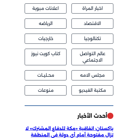
اخبار المراة
اعلانات مبوبة
الاقتصاد
الرياضه
تكنالوجيا
خارجيات
عالم التواصل
كتاب كويت نيوز
الاجتماعي
مجلس الامه
محــليــات
مكتبة الفيديو
منوعات
أحدث الأخبار
باكستان: اتفاقية «مكة للدفاع المشترك» لا
تزال مفتوحة أمام أي دولة في المنطقة