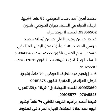
محمد أمين أسد محمد العوضي، 85 عاماً، (شيع)،
الرجال: العزاء في الدعية، ديوان العوضي، تلفون:
99836502، النساء: لا يوجد عزاء.
خديجة حسين محمد العلي حسين، أرملة/ محمد
موسى المحمد، 90 عاماً، (شيعت)، الرجال: العزاء في
مسجد الإمام الحسن، تلفون: 94162333 – 99946646،
النساء: الرميثية، ق8، ش84، م17، تلفون: 97807626 –
99123590.
خالد إبراهيم عبداللطيف العوضي، 79 عاماً، (شيع)،
الرجال: العزاء في المقبرة، تلفون: 99181873 –
90933669، النساء: النهضة، ق1، ش111، م39، تلفون:
97645525 – 99105577.
شيخة أحمد إبراهيم الخريف الناشي، 74 عاماً، (يشيع
اليوم بعد صلاة العشاء)، الرجال: العزاء في المقبرة،