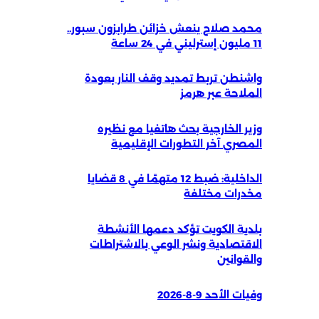
محمد صلاح ينعش خزائن طرابزون سبور..
11 مليون إسترليني في 24 ساعة
واشنطن تربط تمديد وقف النار بعودة
الملاحة عبر هرمز
وزير الخارجية بحث هاتفيا مع نظيره
المصري آخر التطورات الإقليمية
الداخلية: ضبط 12 متهمًا في 8 قضايا
مخدرات مختلفة
بلدية الكويت تؤكد دعمها الأنشطة
الاقتصادية ونشر الوعي بالاشتراطات
والقوانين
وفيات الأحد 9-8-2026