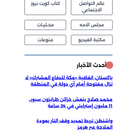
عالم التواصل
كتاب كويت نيوز
الاجتماعي
مجلس الامه
محــليــات
مكتبة الفيديو
منوعات
أحدث الأخبار
باكستان: اتفاقية «مكة للدفاع المشترك» لا
تزال مفتوحة أمام أي دولة في المنطقة
محمد صلاح ينعش خزائن طرابزون سبور..
11 مليون إسترليني في 24 ساعة
واشنطن تربط تمديد وقف النار بعودة
الملاحة عبر هرمز