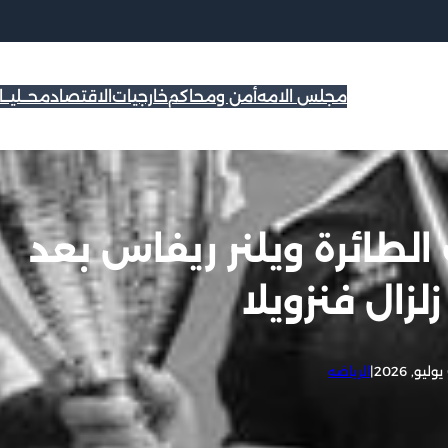
مجلس الامه
أمن ومحاكم
خارجيات
الاقتصاد
محــليــ
لطائرة ويلنر ريفاس بعد
لزال فنزويلا
2
|
الرياضه