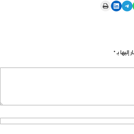
Print this Page
Share on LinkedIn
Share on Telegram
 إليها بـ
*