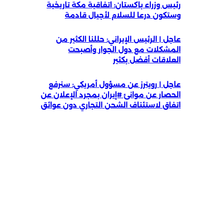
رئيس وزراء باكستان: اتفاقية مكة تاريخية
وستكون درعا للسلام لأجيال قادمة
عاجل | الرئيس الإيراني: حللنا الكثير من
المشكلات مع دول الجوار وأصبحت
العلاقات أفضل بكثير
عاجل | رويترز عن مسؤول أمريكي: سنرفع
الحصار عن موانئ #إيران بمجرد الإعلان عن
اتفاق لاستئناف الشحن التجاري دون عوائق