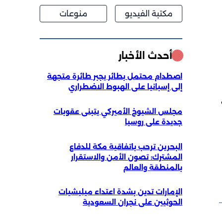
مكتبة الفيديو
منوعات
أحدث الأخبار
اصطدام محتمل بطائر يجبر طائرة متجهة
إلى إسبانيا على الهبوط الاضطراري
مجلس الشيوخ الأميركي يتبنى عقوبات
جديدة على روسيا
البحرين ترحب باتفاقية مكة للدفاع
المشترك: تصون الأمن والاستقرار
بالمنطقة والعالم
الإمارات تدين بشدة اعتداء ميليشيات
الحوثيين على نجران السعودية