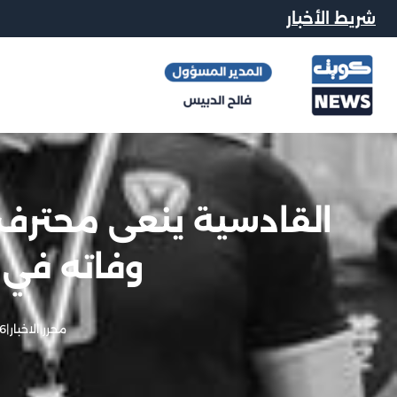
شريط الأخبار
القادسية ينعى محترف ا
وفاته في ز
محرر الاخبار
|
6 يوليو, 026