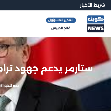
شريط الأخبار
ستارمر يدعم جهود ترام
محرر الاخبار
|
13 يونيو, 26