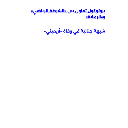
بروتوكول تعاون بين «الشرطة الرياضي»
و«الرماية»
شبهة جنائية في وفاة «أربعيني»