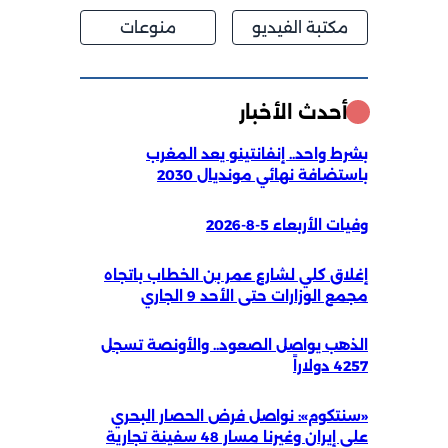
مكتبة الفيديو
منوعات
أحدث الأخبار
بشرط واحد.. إنفانتينو يعد المغرب
باستضافة نهائي مونديال 2030
وفيات الأربعاء 5-8-2026
إغلاق كلي لشارع عمر بن الخطاب باتجاه
مجمع الوزارات حتى الأحد 9 الجاري
الذهب يواصل الصعود.. والأونصة تسجل
4257 دولاراً
«سنتكوم»: نواصل فرض الحصار البحري
على إيران وغيرنا مسار 48 سفينة تجارية