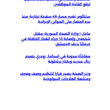
لرفع كفاءة الموظفين
سنتكوم: تغيير مسار 49 سفينة تجارية منذ
بدء الحصار على الموانئ الإيرانية
عاجل | وزارة الصحة السورية: مقتل
شخصين وإصابة 13 جراء انفجار الحافلة في
جرمانا بريف #دمشق
مفاجأة مدوية في إسبانيا.. رودري يصدم
ريال مدريد ويختار برشلونة
وزير الصحة يصدر قرارا لتنظيم وصف وصرف
ومتابعة العلاجات البيولوجية