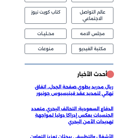
عالم التواصل
كتاب كويت نيوز
الاجتماعي
مجلس الامه
محــليــات
مكتبة الفيديو
منوعات
أحدث الأخبار
ريال مدريد يطوي صفحة الجدل.. اتفاق
نهائي لتمديد عقد فينيسيوس جونيور
الدفاع السعودية: التحالف البحري متعدد
الجنسيات يعكس إدراكا دوليا لمواجهة
تهديدات الأمن البحري
الأشغال والتطبيقي يبحثان تعزيز التعاون