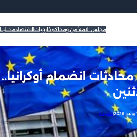
مجلس الامه
أمن ومحاكم
خارجيات
الاقتصاد
محــليــ
محادثات انضمام أوكرانيا..
ثنين
20
|
خارجيات