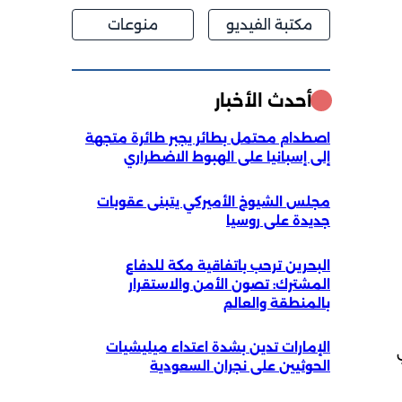
مكتبة الفيديو
منوعات
أحدث الأخبار
اصطدام محتمل بطائر يجبر طائرة متجهة
إلى إسبانيا على الهبوط الاضطراري
مجلس الشيوخ الأميركي يتبنى عقوبات
جديدة على روسيا
البحرين ترحب باتفاقية مكة للدفاع
المشترك: تصون الأمن والاستقرار
بالمنطقة والعالم
الإمارات تدين بشدة اعتداء ميليشيات
الحوثيين على نجران السعودية