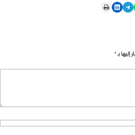
Print this Page
Share on LinkedIn
Share on Telegram
 إليها بـ
*