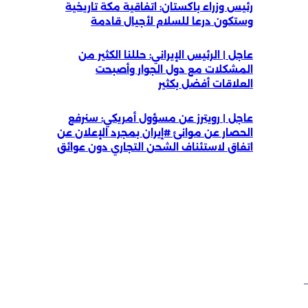
رئيس وزراء باكستان: اتفاقية مكة تاريخية
وستكون درعا للسلام لأجيال قادمة
عاجل | الرئيس الإيراني: حللنا الكثير من
المشكلات مع دول الجوار وأصبحت
العلاقات أفضل بكثير
عاجل | رويترز عن مسؤول أمريكي: سنرفع
الحصار عن موانئ #إيران بمجرد الإعلان عن
اتفاق لاستئناف الشحن التجاري دون عوائق