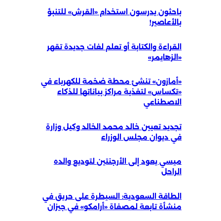
باحثون يدرسون استخدام «القرش» للتنبؤ
بالأعاصير!
القراءة والكتابة أو تعلم لغات جديدة تقهر
«الزهايمر»
«أمازون» تنشئ محطة ضخمة للكهرباء في
«تكساس» لتغذية مراكز بياناتها للذكاء
الاصطناعي
تجديد تعيين خالد محمد الخالد وكيل وزارة
في ديوان مجلس الوزراء
ميسي يعود إلى الأرجنتين لتوديع والده
الراحل
الطاقة السعودية: السيطرة على حريق في
منشأة تابعة لمصفاة «أرامكو» في جيزان