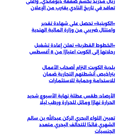
ريال مدريد يحسم صفقة ديوماندي.. وأغلى
تعاقد في تاريخ النادي يقترب من الإعلان
«الكويتية» تحصل على شهادة تقدير
وامتثال ضريبي من وزارة المالية الهندية
«الخطوط القطرية» تعلن إعادة تشغيل
رحلاتها إلى الكويت اعتبارًا من 8 أغسطس
بلدية الكويت: التزام أصحاب الأعمال
بتراخيص أنشطتهم التجارية ضمان
للاستدامة وحماية للاستثمارات
الأرصاد: طقس عطلة نهاية الأسبوع شديد
الحرارة نهارًا ومائل للحرارة ورطب ليلًا
تعيين اللواء البحري الركن عبدالله بن سالم
الشهري قائدًا للتحالف البحري متعدد
الجنسيات