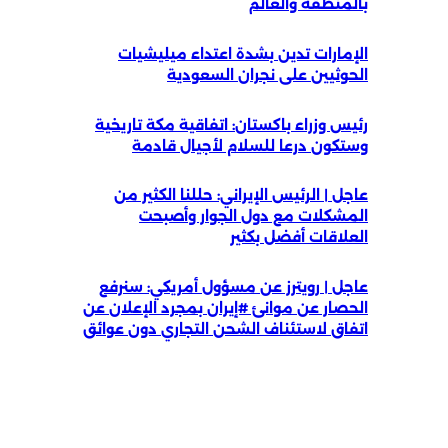
بالمنطقة والعالم
الإمارات تدين بشدة اعتداء ميليشيات
الحوثيين على نجران السعودية
رئيس وزراء باكستان: اتفاقية مكة تاريخية
وستكون درعا للسلام لأجيال قادمة
عاجل | الرئيس الإيراني: حللنا الكثير من
المشكلات مع دول الجوار وأصبحت
العلاقات أفضل بكثير
عاجل | رويترز عن مسؤول أمريكي: سنرفع
الحصار عن موانئ #إيران بمجرد الإعلان عن
اتفاق لاستئناف الشحن التجاري دون عوائق