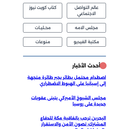
عالم التواصل
كتاب كويت نيوز
الاجتماعي
مجلس الامه
محــليــات
مكتبة الفيديو
منوعات
أحدث الأخبار
اصطدام محتمل بطائر يجبر طائرة متجهة
إلى إسبانيا على الهبوط الاضطراري
مجلس الشيوخ الأميركي يتبنى عقوبات
جديدة على روسيا
البحرين ترحب باتفاقية مكة للدفاع
المشترك: تصون الأمن والاستقرار