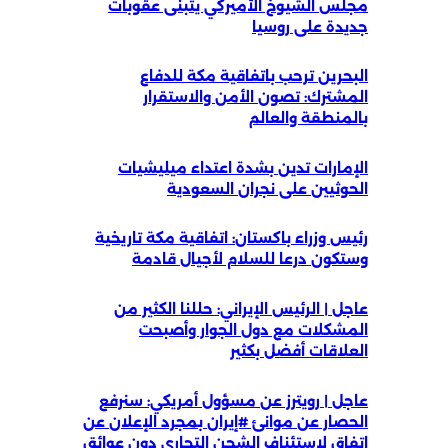
مجلس الشيوخ الأميركي يتبنى عقوبات
جديدة على روسيا
البحرين ترحب باتفاقية مكة للدفاع
المشترك: تصون الأمن والاستقرار
بالمنطقة والعالم
الإمارات تدين بشدة اعتداء ميليشيات
الحوثيين على نجران السعودية
رئيس وزراء باكستان: اتفاقية مكة تاريخية
وستكون درعا للسلام لأجيال قادمة
عاجل | الرئيس الإيراني: حللنا الكثير من
المشكلات مع دول الجوار وأصبحت
العلاقات أفضل بكثير
عاجل | رويترز عن مسؤول أمريكي: سنرفع
الحصار عن موانئ #إيران بمجرد الإعلان عن
اتفاق لاستئناف الشحن التجاري دون عوائق