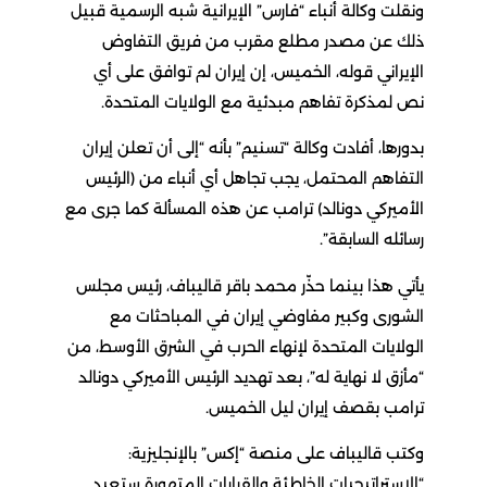
ونقلت وكالة أنباء “فارس” الإيرانية شبه الرسمية قبيل
ذلك عن مصدر مطلع مقرب من فريق التفاوض
الإيراني قوله، الخميس، إن إيران لم توافق على أي
نص لمذكرة تفاهم مبدئية مع الولايات المتحدة.
بدورها، أفادت وكالة “تسنيم” بأنه “إلى أن تعلن إيران
التفاهم المحتمل، يجب تجاهل أي أنباء من (الرئيس
الأميركي دونالد) ترامب عن هذه المسألة كما جرى مع
رسائله السابقة”.
يأتي هذا بينما حذّر محمد باقر قاليباف، رئيس مجلس
الشورى وكبير مفاوضي إيران في المباحثات مع
الولايات المتحدة لإنهاء الحرب في الشرق الأوسط، من
“مأزق لا نهاية له”، بعد تهديد الرئيس الأميركي دونالد
ترامب بقصف إيران ليل الخميس.
وكتب قاليباف على منصة “إكس” بالإنجليزية:
“الاستراتيجيات الخاطئة والقرارات المتهورة ستعيد