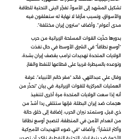
تشكيل المشهد إلى الأسوأ، تفجّر البنى التحتية للطاقة
والأسواق، وتسبب مأزقا لا نهاية له ستعلقون فيه
مدى أعوام”. وأضاف “سترون إيران مختلفة”.
بدورها حذّرت القوات المسلحة الإيرانية من حرب
“أوسع نطاقاً” في الشرق الأوسط في حال نفذت
الولايات المتحدة تهديدات ترامب بقصف إيران بشدة،
وتوعده بالسيطرة قريبا على قطاعها للنفط والغاز.
وقال علي عبداللهي، قائد “مقر خاتم الأنبياء”، غرفة
العمليات المركزية للقوات الإيرانية، في بيان “نحذّر من
أنه إذا سعت الولايات المتحدة مرة أخرى لتنفيذ
هجمات ضد إيران البطلة، فإنها ستتلقى ردا أشدّ من
ذي قبل، وستمتد نيران الحرب، إضافة إلى خلق حالة
من انعدام الأمن في المنطقة، لتصبح أوسع نطاقا
وأكثر انتشاراً”. وأضاف “في ضوء التهديدات الأميركية
الأخيرة ضد بنية إيران التحتية النفطية، نؤكد أن تصدير