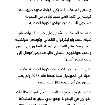
التشيك فجر اليوم الجمعة بتوقيت الكويت.
ويسعى المنتخب التشيكي بقيادة مدربه ميروسلاف
كوبيك إلى كتابة تاريخ جديد لبلاده في البطولة،
وستكون البداية من مواجهة كوريا الجنوبية.
ويعتمد المنتخب التشيكي على خبرات المهاجم باتريك
شيك، لاعب باير ليفركوزن الألماني، وتوماس سوتشيك،
لاعب وست هام الإنجليزي، وزميله السابق في الفريق
ولاعب هوفنهايم الألماني حاليا فلاديمير كوفال، إلى
جانب لاعبين آخرين.
على الجانب الآخر، بات منتخب كوريا الجنوبية عضوا
أصيلا في المونديال منذ نسخة عام 1986، ولم يغب
الفريق عن أي بطولة خلال تلك الفترة.
ويقود هونغ ميونغ بو، المدير الفني للفريق، تطلعات
الكوريين في البطولة، وهو الذي سبق له المشاركة