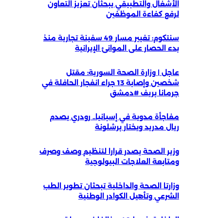
الأشغال والتطبيقي يبحثان تعزيز التعاون
لرفع كفاءة الموظفين
سنتكوم: تغيير مسار 49 سفينة تجارية منذ
بدء الحصار على الموانئ الإيرانية
عاجل | وزارة الصحة السورية: مقتل
شخصين وإصابة 13 جراء انفجار الحافلة في
جرمانا بريف #دمشق
مفاجأة مدوية في إسبانيا.. رودري يصدم
ريال مدريد ويختار برشلونة
وزير الصحة يصدر قرارا لتنظيم وصف وصرف
ومتابعة العلاجات البيولوجية
وزارتا الصحة والداخلية تبحثان تطوير الطب
الشرعي وتأهيل الكوادر الوطنية