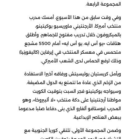
المجموعة الرابعة.
وفي وقت سابق من هذا الأسبوع، أمسك مدرب
منتخب أميركا، الأرجنتيني ماوريسيو بوكيتينو،
بالميكروفون خلال تدريب مفتوح للجماهير، وأطلق
هتافات «يو أس ايه، يو أس ايه» أمام 5500 مشجع
متحمس في معسكر المنتخب في إيرفاين (كاليفورنيا)
وذلك لرفع الحماس لدى الشعب الأميركي.
ويأمل كريستيان بوليسيتش ورفاقه أخيرا الاستفادة
من الزخم الذي عادة ما تتمتع به الدول المضيفة.
وسيواجه بوكيتينو فجر السبت بتوقيت الكويت
مواطنا أرجنتينيا على دكة منتخب «لا ألبيروخا»، وهو
المدرب غوستافو ألفارو الذي بنى دفاعا صلبا مدعوما
ببعض العناصر الإبداعية.
وضمن المجموعة الأولى، تلتقي كوريا الجنوبية مع