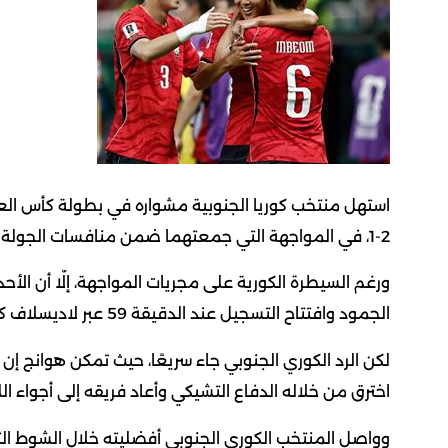
2-1، في المواجهة التي جمعتهما ضمن منافسات الجولة الأولى من دور المجموعات.
ورغم السيطرة الكورية على مجريات المواجهة، إلّا أن ا
الجمود وافتتاح التسجيل عند الدقيقة 59 عبر لاديسلاف كرييتشي، الذي استثمر كرة عرضية وحولها برأسية قوية إلى الشباك.
اخترق من خلاله الدفاع التشيكي وأعاد فريقه إلى أجواء الل
وواصل المنتخب الكوري الجنوبي أفضليته خلال الشوط ال