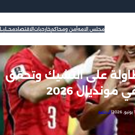
مجلس الامه
أمن ومحاكم
خارجيات
الاقتصاد
محــليــ
لطاولة على التشيك وتحقق
مونديال 2026
202
|
الرياضه