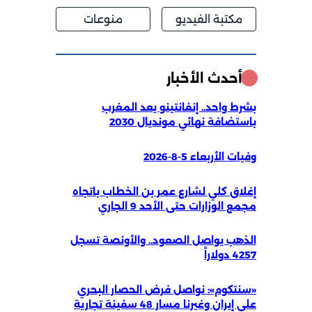
مكتبة الفيديو
منوعات
أحدث الأخبار
بشرط واحد.. إنفانتينو يعد المغرب
باستضافة نهائي مونديال 2030
وفيات الأربعاء 5-8-2026
إغلاق كلي لشارع عمر بن الخطاب باتجاه
مجمع الوزارات حتى الأحد 9 الجاري
الذهب يواصل الصعود.. والأونصة تسجل
4257 دولاراً
«سنتكوم»: نواصل فرض الحصار البحري
على إيران وغيرنا مسار 48 سفينة تجارية