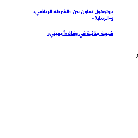
بروتوكول تعاون بين «الشرطة الرياضي»
و«الرماية»
شبهة جنائية في وفاة «أربعيني»