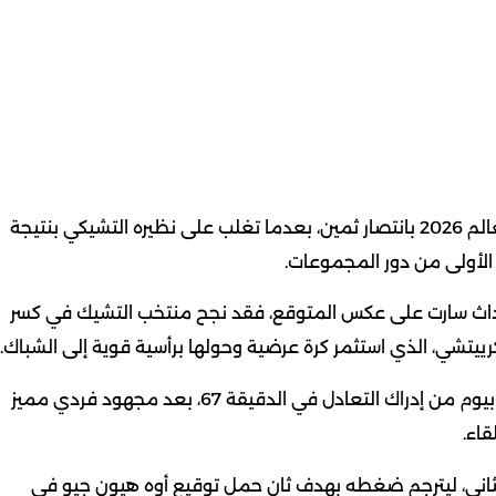
استهل منتخب كوريا الجنوبية مشواره في بطولة كأس العالم 2026 بانتصار ثمين، بعدما تغلب على نظيره التشيكي بنتيجة
لأحداث سارت على عكس المتوقع، فقد نجح منتخب التشيك في كسر
لكن الرد الكوري الجنوبي جاء سريعًا، حيث تمكن هوانج إن بيوم من إدراك التعادل في الدقيقة 67، بعد مجهود فردي مميز
قاء.
ثاني، ليترجم ضغطه بهدف ثانٍ حمل توقيع أوه هيون جيو في