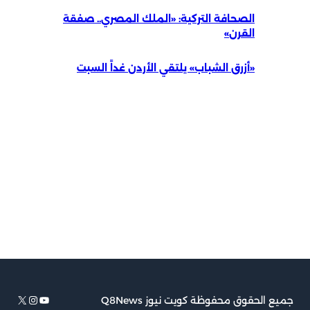
الصحافة التركية: «الملك المصري.. صفقة
القرن»
«أزرق الشباب» يلتقي الأردن غداً السبت
يوتيوب
إكس
إنستجرام
جميع الحقوق محفوظة كويت نيوز Q8News