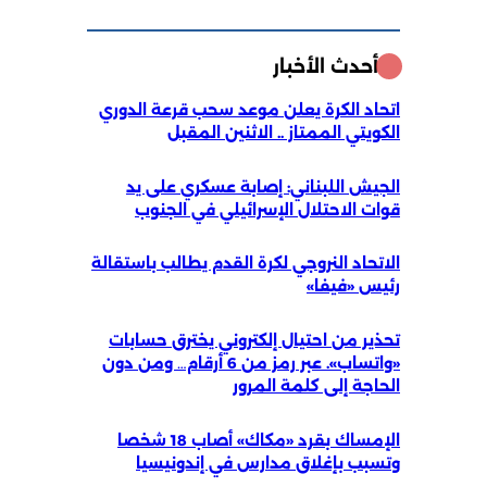
أحدث الأخبار
اتحاد الكرة يعلن موعد سحب قرعة الدوري
الكويتي الممتاز .. الاثنين المقبل
الجيش اللبناني: إصابة عسكري على يد
قوات الاحتلال الإسرائيلي في الجنوب
الاتحاد النروجي لكرة القدم يطالب باستقالة
رئيس «فيفا»
تحذير من احتيال إلكتروني يخترق حسابات
«واتساب». عبر رمز من 6 أرقام… ومن دون
الحاجة إلى كلمة المرور
الإمساك بقرد «مكاك» أصاب 18 شخصا
وتسبب بإغلاق مدارس في إندونيسيا