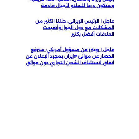
وستكون درعا للسلام لأجيال قادمة
عاجل | الرئيس الإيراني: حللنا الكثير من
المشكلات مع دول الجوار وأصبحت
العلاقات أفضل بكثير
عاجل | رويترز عن مسؤول أمريكي: سنرفع
الحصار عن موانئ #إيران بمجرد الإعلان عن
اتفاق لاستئناف الشحن التجاري دون عوائق