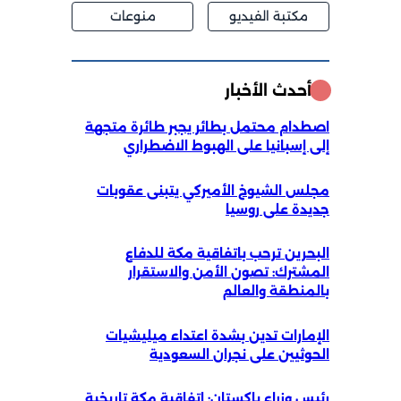
مكتبة الفيديو
منوعات
أحدث الأخبار
اصطدام محتمل بطائر يجبر طائرة متجهة
إلى إسبانيا على الهبوط الاضطراري
مجلس الشيوخ الأميركي يتبنى عقوبات
جديدة على روسيا
البحرين ترحب باتفاقية مكة للدفاع
المشترك: تصون الأمن والاستقرار
بالمنطقة والعالم
الإمارات تدين بشدة اعتداء ميليشيات
الحوثيين على نجران السعودية
رئيس وزراء باكستان: اتفاقية مكة تاريخية