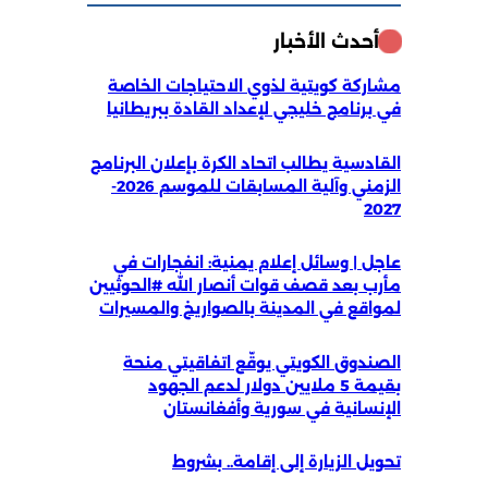
أحدث الأخبار
مشاركة كويتية لذوي الاحتياجات الخاصة
في برنامج خليجي لإعداد القادة ببريطانيا
القادسية يطالب اتحاد الكرة بإعلان البرنامج
الزمني وآلية المسابقات للموسم 2026-
2027
عاجل | وسائل إعلام يمنية: انفجارات في
مأرب بعد قصف قوات أنصار الله #الحوثيين
لمواقع في المدينة بالصواريخ والمسيرات
الصندوق الكويتي يوقّع اتفاقيتي منحة
بقيمة 5 ملايين دولار لدعم الجهود
الإنسانية في سورية وأفغانستان
تحويل الزيارة إلى إقامة.. بشروط