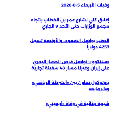
وفيات الأربعاء 5-8-2026
إغلاق كلي لشارع عمر بن الخطاب باتجاه
مجمع الوزارات حتى الأحد 9 الجاري
الذهب يواصل الصعود.. والأونصة تسجل
4257 دولاراً
«سنتكوم»: نواصل فرض الحصار البحري
على إيران وغيرنا مسار 48 سفينة تجارية
بروتوكول تعاون بين «الشرطة الرياضي»
و«الرماية»
شبهة جنائية في وفاة «أربعيني»