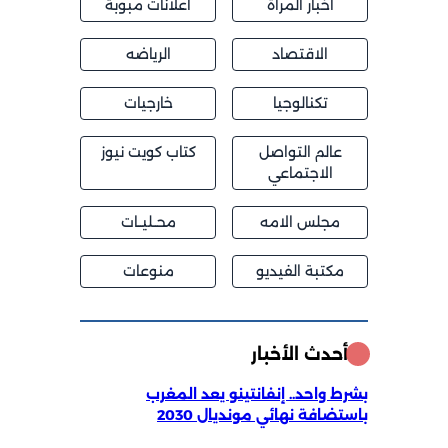
اخبار المراة
اعلانات مبوبة
الاقتصاد
الرياضه
تكنالوجيا
خارجيات
عالم التواصل
كتاب كويت نيوز
الاجتماعي
مجلس الامه
محــليــات
مكتبة الفيديو
منوعات
أحدث الأخبار
بشرط واحد.. إنفانتينو يعد المغرب
باستضافة نهائي مونديال 2030