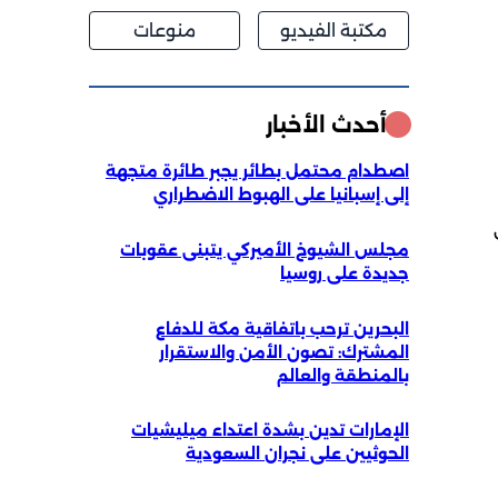
مكتبة الفيديو
منوعات
أحدث الأخبار
اصطدام محتمل بطائر يجبر طائرة متجهة
إلى إسبانيا على الهبوط الاضطراري
مجلس الشيوخ الأميركي يتبنى عقوبات
جديدة على روسيا
البحرين ترحب باتفاقية مكة للدفاع
المشترك: تصون الأمن والاستقرار
بالمنطقة والعالم
الإمارات تدين بشدة اعتداء ميليشيات
الحوثيين على نجران السعودية