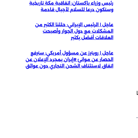
رئيس وزراء باكستان: اتفاقية مكة تاريخية
وستكون درعا للسلام لأجيال قادمة
عاجل | الرئيس الإيراني: حللنا الكثير من
المشكلات مع دول الجوار وأصبحت
العلاقات أفضل بكثير
عاجل | رويترز عن مسؤول أمريكي: سنرفع
الحصار عن موانئ #إيران بمجرد الإعلان عن
اتفاق لاستئناف الشحن التجاري دون عوائق
ها