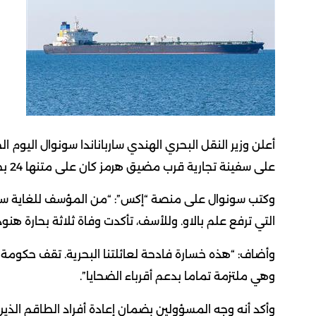
أعلن وزير النقل البحري الهندي سارباناندا سونوال اليوم
على سفينة تجارية قرب مضيق هرمز كان على متنها 24 بحارا هنديا.
وكتب سونوال على منصة “إكس”: “من المؤسف للغاية سماع 
التي ترفع علم بالاو. وللأسف، تأكدت وفاة ثلاثة بحارة هنو
وأضاف: “هذه خسارة فادحة لعائلتنا البحرية. تقف حكومة
وهي ملتزمة تماما بدعم أقرباء الضحايا”.
وأكد أنه وجه المسؤولين بضمان إعادة أفراد الطاقم الذين