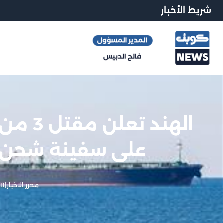
شريط الأخبار
الهند 
على سفينة شحن ق
محرر الاخبار
|
11 يونيو, 2026