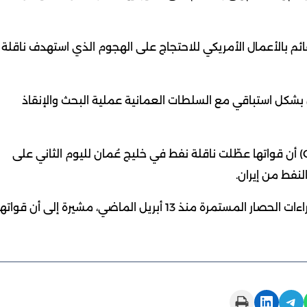
ائم بالأعمال الأمريكي للاحتجاج على الهجوم الذي استهدف ناقلة
بشكل استباقي مع السلطات العمانية عملية البحث والإنقاذ
ومن جانبها، أعلنت القيادة المركزية الأمريكية (CENTCOM) أن قواتها عطّلت ناقلة نفط في خليج عُمان لليوم الثاني على
لنفط من إيران.
وأوضحت القيادة المركزية أن هذه العملية تأتي ضمن إجراءات الحصار المستمرة منذ 13 أبريل الماضي، مشيرة إلى أن قوات
Print this Page
Share on LinkedIn
Share on Telegram