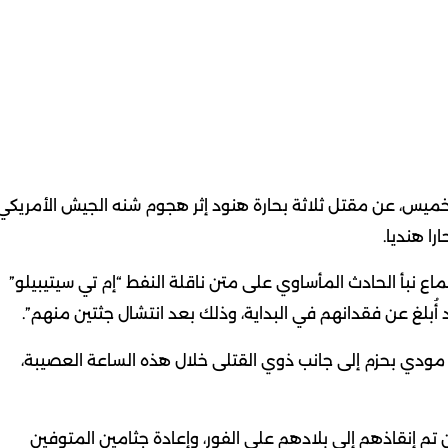
 الخميس، عن مقتل ثلاثة بحارة هنود إثر هجوم شنه الجيش الأمريكي
نبأ الحادث المأساوي على متن ناقلة النفط “إم تي سيتيبيلو”
د أُبلغ عن فقدانهم في البداية، وذلك بعد انتشال جثتين منهم”.
 مودي بحزم إلى جانب ذوي القتلى خلال هذه الساعة العصيبة،
 تم إنقاذهم إلى بلادهم على الفور، وإعادة جثامين المتوفين