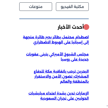
مكتبة الفيديو
منوعات
أحدث الأخبار
اصطدام محتمل بطائر يجبر طائرة متجهة
إلى إسبانيا على الهبوط الاضطراري
مجلس الشيوخ الأميركي يتبنى عقوبات
جديدة على روسيا
البحرين ترحب باتفاقية مكة للدفاع
المشترك: تصون الأمن والاستقرار
بالمنطقة والعالم
الإمارات تدين بشدة اعتداء ميليشيات
الحوثيين على نجران السعودية