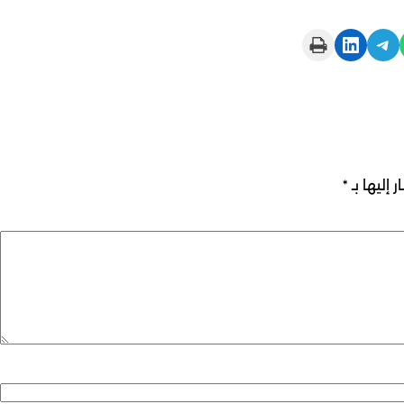
Print this Page
Share on LinkedIn
Share on Telegram
 إليها بـ
*