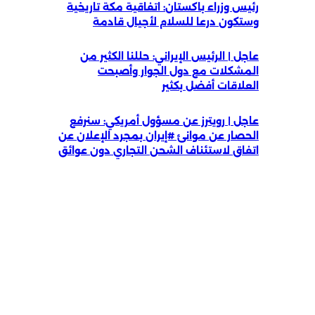
رئيس وزراء باكستان: اتفاقية مكة تاريخية
وستكون درعا للسلام لأجيال قادمة
عاجل | الرئيس الإيراني: حللنا الكثير من
المشكلات مع دول الجوار وأصبحت
العلاقات أفضل بكثير
عاجل | رويترز عن مسؤول أمريكي: سنرفع
الحصار عن موانئ #إيران بمجرد الإعلان عن
اتفاق لاستئناف الشحن التجاري دون عوائق