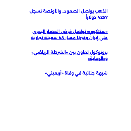
الذهب يواصل الصعود.. والأونصة تسجل
4257 دولاراً
«سنتكوم»: نواصل فرض الحصار البحري
على إيران وغيرنا مسار 48 سفينة تجارية
بروتوكول تعاون بين «الشرطة الرياضي»
و«الرماية»
شبهة جنائية في وفاة «أربعيني»