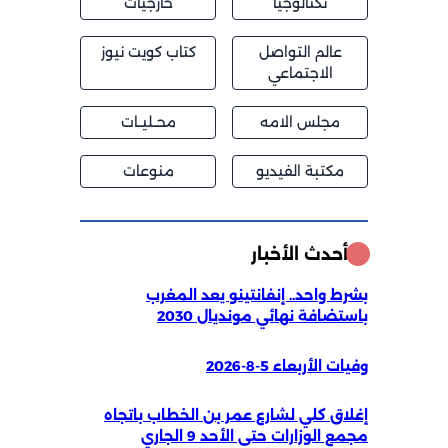
تكنالوجيا
خارجيات
عالم التواصل
كتاب كويت نيوز
الاجتماعي
مجلس الامه
محــليــات
مكتبة الفيديو
منوعات
أحدث الأخبار
بشرط واحد.. إنفانتينو يعد المغرب
باستضافة نهائي مونديال 2030
وفيات الأربعاء 5-8-2026
إغلاق كلي لشارع عمر بن الخطاب باتجاه
مجمع الوزارات حتى الأحد 9 الجاري