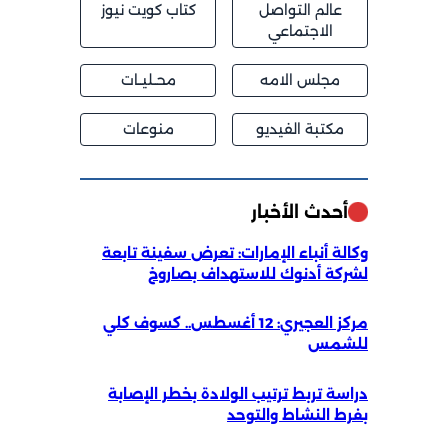
عالم التواصل
كتاب كويت نيوز
الاجتماعي
مجلس الامه
محــليــات
مكتبة الفيديو
منوعات
أحدث الأخبار
وكالة أنباء الإمارات: تعرض سفينة تابعة
لشركة أدنوك للاستهداف بصاروخ
مركز العجيري: 12 أغسطس.. كسوف كلي
للشمس
دراسة تربط ترتيب الولادة بخطر الإصابة
بفرط النشاط والتوحد