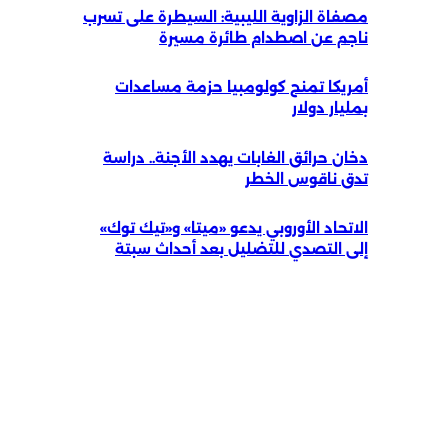
مصفاة الزاوية الليبية: السيطرة على تسرب
ناجم عن اصطدام طائرة مسيرة
أمريكا تمنح كولومبيا حزمة مساعدات
بمليار دولار
دخان حرائق الغابات يهدد الأجنة.. دراسة
تدق ناقوس الخطر
الاتحاد الأوروبي يدعو «ميتا» و«تيك توك»
إلى التصدي للتضليل بعد أحداث سبتة