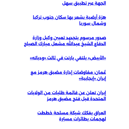
الجهة عبر تطبيق سهل
هزة أرضية يشعر بها سكان جنوب تركيا
وشمال سوريا
صدور مرسوم بتجديد تعيين وكيل وزارة
الدفاع الشيخ عبداللّٰه مشعل مبارك الصباح
«الأبيض» يلتقي بارنت في ثالث «ودياته»
عُمان: مفاوضات إدارة مضيق هرمز مع
إيران «إيجابية»
إيران تعلن عن قائمة طلبات من الولايات
المتحدة قبل فتح مضيق هرمز
العراق يفكك شبكة مسلحة خططت
لهجمات بطائرات مسيّرة