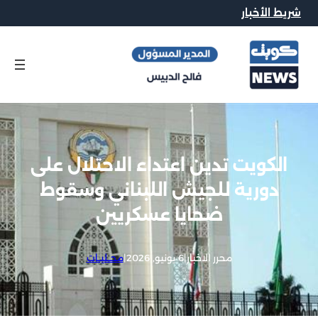
شريط الأخبار
الكويت تدين اعتداء الاحتلال على
دورية للجيش اللبناني وسقوط
ضحايا عسكريين
محرر الاخبار
|
6 يونيو, 2026
|
محــليــات