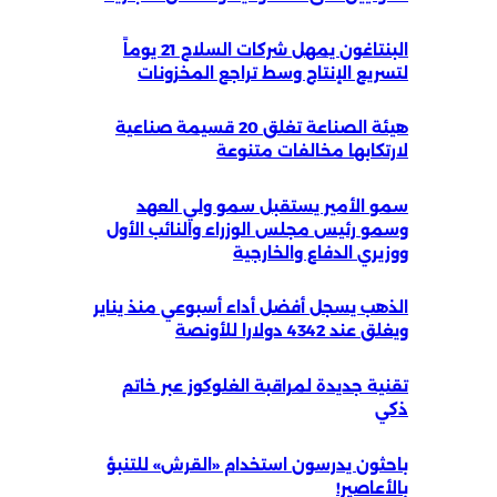
البنتاغون يمهل شركات السلاح 21 يوماً
لتسريع الإنتاج وسط تراجع المخزونات
هيئة الصناعة تغلق 20 قسيمة صناعية
لارتكابها مخالفات متنوعة
سمو الأمير يستقبل سمو ولي العهد
وسمو رئيس مجلس الوزراء والنائب الأول
ووزيري الدفاع والخارجية
الذهب يسجل أفضل أداء أسبوعي منذ يناير
ويغلق عند 4342 دولارا للأونصة
تقنية جديدة لمراقبة الغلوكوز عبر خاتم
ذكي
باحثون يدرسون استخدام «القرش» للتنبؤ
بالأعاصير!