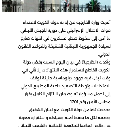
أعربت وزارة الخارجية عن إدانة دولة الكويت لاعتداء
قوات الاحتلال الإسرائيلي على دورية للجيش اللبناني
ما أدى إلى سقوط ضحايا عسكريين في انتهاك صارخ
لسيادة الجمهورية اللبنانية الشقيقة ولقواعد القانون
الدولي.
وأكدت (الخارجية) في بيان اليوم السبت رفض دولة
الكويت القاطع لاستمرار هذه الانتهاكات إذ تأتي في
وقت تبذل فيه جهود دبلوماسية حثيثة لوقف
الاعتداءات وتهدئة التصعيد داعية المجتمع الدولي
إلى تحمل مسؤولياته وضمان الالتزام الكامل بقرار
مجلس الأمن رقم 1701.
وجددت تضامن دولة الكويت مع لبنان الشقيق
ودعمه لكل ما يحفظ أمنه وسيادته واستقراره معربة
عن خالص تعازيها للحكومة اللبنانية والشعب اللبناني