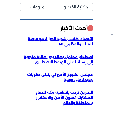
مكتبة الفيديو
منوعات
أحدث الأخبار
الأرصاد: طقس شديد الحرارة مع فرصة
للغبار.. والعظمى 48
اصطدام محتمل بطائر يجبر طائرة متجهة
إلى إسبانيا على الهبوط الاضطراري
مجلس الشيوخ الأميركي يتبنى عقوبات
جديدة على روسيا
البحرين ترحب باتفاقية مكة للدفاع
المشترك: تصون الأمن والاستقرار
بالمنطقة والعالم