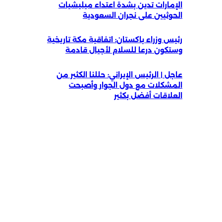
الإمارات تدين بشدة اعتداء ميليشيات
الحوثيين على نجران السعودية
رئيس وزراء باكستان: اتفاقية مكة تاريخية
وستكون درعا للسلام لأجيال قادمة
عاجل | الرئيس الإيراني: حللنا الكثير من
المشكلات مع دول الجوار وأصبحت
العلاقات أفضل بكثير