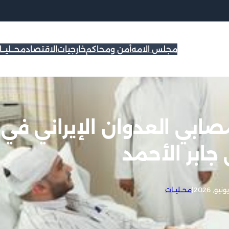
مجلس الامه
أمن ومحاكم
خارجيات
الاقتصاد
محــليــ
صابي العدوان الإيراني في
ابر الأحمد
|
محــليــات