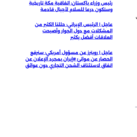
رئيس وزراء باكستان: اتفاقية مكة تاريخية
وستكون درعا للسلام لأجيال قادمة
عاجل | الرئيس الإيراني: حللنا الكثير من
المشكلات مع دول الجوار وأصبحت
العلاقات أفضل بكثير
عاجل | رويترز عن مسؤول أمريكي: سنرفع
الحصار عن موانئ #إيران بمجرد الإعلان عن
اتفاق لاستئناف الشحن التجاري دون عوائق