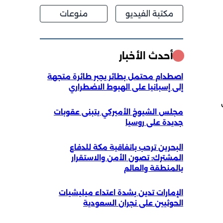
مكتبة الفيديو
منوعات
أحدث الأخبار
اصطدام محتمل بطائر يجبر طائرة متجهة
إلى إسبانيا على الهبوط الاضطراري
مجلس الشيوخ الأميركي يتبنى عقوبات
جديدة على روسيا
البحرين ترحب باتفاقية مكة للدفاع
المشترك: تصون الأمن والاستقرار
بالمنطقة والعالم
الإمارات تدين بشدة اعتداء ميليشيات
الحوثيين على نجران السعودية