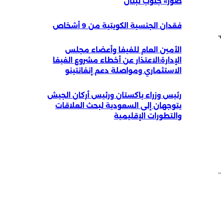
صور» جنوب لبنان
فقدان الجنسية الكويتية من 9 أشخاص
الأمين العام للفيفا وأعضاء مجلس
الإدارة:الاعتذار عن أخطاء مشروع الفيفا
الاستثماري ومواصلة دعم إنفانتينو
رئيس وزراء باكستان ورئيس أركان الجيش
يتوجهان إلى السعودية لبحث العلاقات
والتطورات الإقليمية