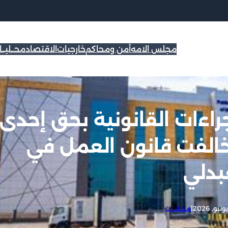
مجلس الامه
أمن ومحاكم
خارجيات
الاقتصاد
محــليــ
جراءات القانونية بحق إحدى
خالفت قانون العمل في
بدلي
|
محــليــات