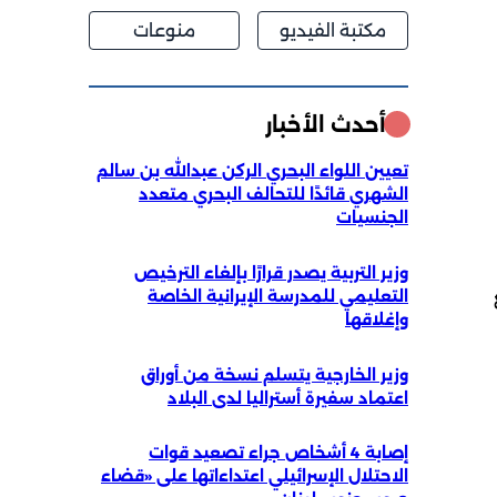
مكتبة الفيديو
منوعات
أحدث الأخبار
تعيين اللواء البحري الركن عبدالله بن سالم
الشهري قائدًا للتحالف البحري متعدد
الجنسيات
وزير التربية يصدر قرارًا بإلغاء الترخيص
التعليمي للمدرسة الإيرانية الخاصة
وإغلاقها
وزير الخارجية يتسلم نسخة من أوراق
اعتماد سفيرة أستراليا لدى البلاد
إصابة 4 أشخاص جراء تصعيد قوات
الاحتلال الإسرائيلي اعتداءاتها على «قضاء