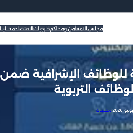
مجلس الامه
أمن ومحاكم
خارجيات
الاقتصاد
محــليــ
ة للوظائف الإشرافية ضمن
وظائف التربوية
|
محــليــات