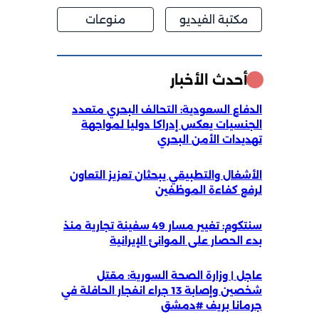
مكتبة الفيديو
منوعات
أحدث الأخبار
الدفاع السعودية: التحالف البحري متعدد
الجنسيات يعكس إدراكا دوليا لمواجهة
تهديدات الأمن البحري
الأشغال والتطبيقي يبحثان تعزيز التعاون
لرفع كفاءة الموظفين
سنتكوم: تغيير مسار 49 سفينة تجارية منذ
بدء الحصار على الموانئ الإيرانية
عاجل | وزارة الصحة السورية: مقتل
شخصين وإصابة 13 جراء انفجار الحافلة في
جرمانا بريف #دمشق