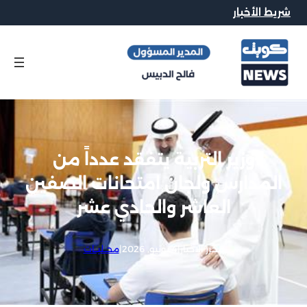
شريط الأخبار
وزير التربية يتفقد عدداً من
المدارس ولجان امتحانات الصفين
العاشر والحادي عشر
محرر الاخبار
|
4 يونيو, 2026
|
محــليــات