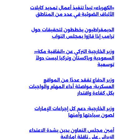
«الكهرباء» تبدأ تنفيذ أعمال تمديد كابلات
الألياف الضوئية في عدد من المناطق
الديمقراطيون يخططون لتحقيقات حول
ترامب إذا فازوا بمجلس النواب
وزير الخارجية التركي عن «اتفاقية مكة»:
السعودية وباكستان وتركيا ليست دولاً
توسعية
وزير الدفاع تفقد عددًا من المواقع
العسكرية: مواصلة أداء المهام والواجبات
بكل كفاءة واقتدار
وزير الخارجية: دعم كل إجراءات الإمارات
لصون سيادتها وأمنها
أمين مجلس التعاون يدين بشدة الاعتداء
الإيراني على ناقلة إماراتية