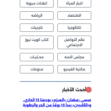
اخبار المراة
اعلانات مبوبة
الاقتصاد
الرياضه
تكنالوجيا
خارجيات
عالم التواصل
كتاب كويت نيوز
الاجتماعي
مجلس الامه
محــليــات
مكتبة الفيديو
منوعات
أحدث الأخبار
عيسى رمضان: «المرزم» يودعنا 13 الجاري..
و«الكليبين» يبدأ 13 يومًا من الحر والرطوبة