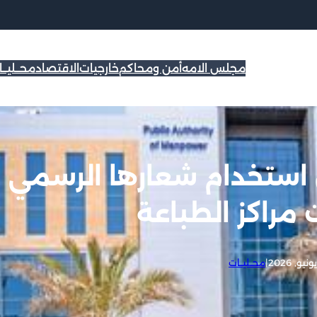
مجلس الامه
أمن ومحاكم
خارجيات
الاقتصاد
محــليــ
 استخدام شعارها الرسمي
مراكز الطباعة
|
محــليــات