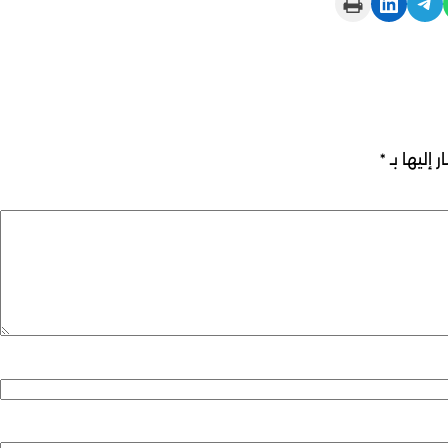
Print this Page
Share on LinkedIn
Share on Telegram
 إليها بـ
*