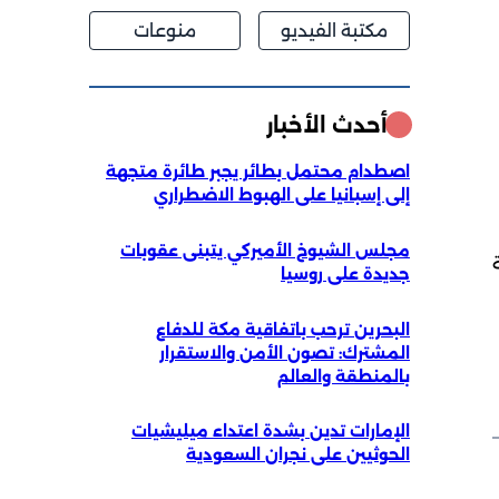
مكتبة الفيديو
منوعات
أحدث الأخبار
اصطدام محتمل بطائر يجبر طائرة متجهة
إلى إسبانيا على الهبوط الاضطراري
مجلس الشيوخ الأميركي يتبنى عقوبات
جديدة على روسيا
البحرين ترحب باتفاقية مكة للدفاع
المشترك: تصون الأمن والاستقرار
بالمنطقة والعالم
الإمارات تدين بشدة اعتداء ميليشيات
الحوثيين على نجران السعودية