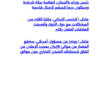
رئيس وزراء باكستان: اتفاقية مكة تاريخية
وستكون درعا للسلام لأجيال قادمة
عاجل | الرئيس الإيراني: حللنا الكثير من
المشكلات مع دول الجوار وأصبحت
العلاقات أفضل بكثير
عاجل | رويترز عن مسؤول أمريكي: سنرفع
الحصار عن موانئ #إيران بمجرد الإعلان عن
اتفاق لاستئناف الشحن التجاري دون عوائق