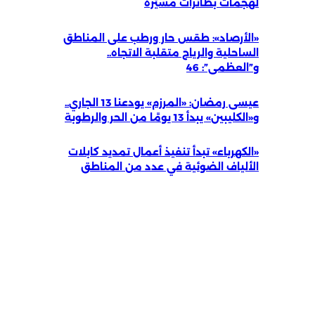
لهجمات بطائرات مسيّرة
«الأرصاد»: طقس حار ورطب على المناطق
الساحلية والرياح متقلبة الاتجاه..
و”العظمى”: 46
عيسى رمضان: «المرزم» يودعنا 13 الجاري..
و«الكليبين» يبدأ 13 يومًا من الحر والرطوبة
«الكهرباء» تبدأ تنفيذ أعمال تمديد كابلات
الألياف الضوئية في عدد من المناطق