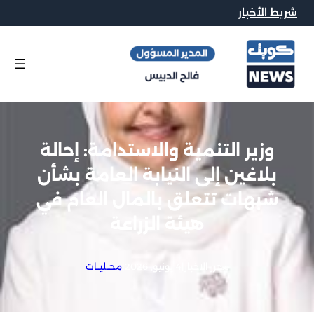
شريط الأخبار
وزير التنمية والاستدامة: إحالة
بلاغين إلى النيابة العامة بشأن
شبهات تتعلق بالمال العام في
هيئة الزراعة
محرر الاخبار
|
4 يونيو, 2026
|
محــليــات