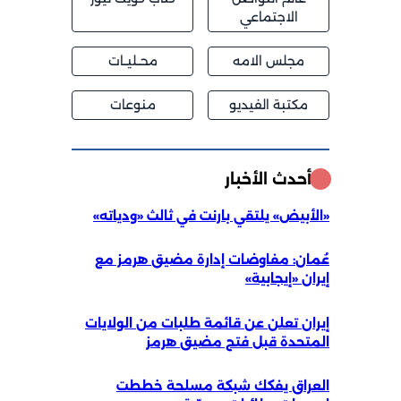
الاجتماعي
مجلس الامه
محــليــات
مكتبة الفيديو
منوعات
أحدث الأخبار
«الأبيض» يلتقي بارنت في ثالث «ودياته»
عُمان: مفاوضات إدارة مضيق هرمز مع
إيران «إيجابية»
إيران تعلن عن قائمة طلبات من الولايات
المتحدة قبل فتح مضيق هرمز
العراق يفكك شبكة مسلحة خططت