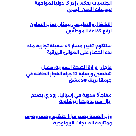
الجنسيات يعكس إدراكا دوليا لمواجهة
تهديدات الأمن البحري
الأشغال والتطبيقي يبحثان تعزيز التعاون
لرفع كفاءة الموظفين
سنتكوم: تغيير مسار 49 سفينة تجارية منذ
بدء الحصار على الموانئ الإيرانية
عاجل | وزارة الصحة السورية: مقتل
شخصين وإصابة 13 جراء انفجار الحافلة في
جرمانا بريف #دمشق
مفاجأة مدوية في إسبانيا.. رودري يصدم
ريال مدريد ويختار برشلونة
وزير الصحة يصدر قرارا لتنظيم وصف وصرف
ومتابعة العلاجات البيولوجية