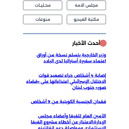
مجلس الامه
محــليــات
مكتبة الفيديو
منوعات
أحدث الأخبار
وزير الخارجية يتسلم نسخة من أوراق
اعتماد سفيرة أستراليا لدى البلاد
إصابة 4 أشخاص جراء تصعيد قوات
الاحتلال الإسرائيلي اعتداءاتها على «قضاء
صور» جنوب لبنان
فقدان الجنسية الكويتية من 9 أشخاص
الأمين العام للفيفا وأعضاء مجلس
الإدارة:الاعتذار عن أخطاء مشروع الفيفا
الاستثماري ومواصلة دعم إنفانتينو