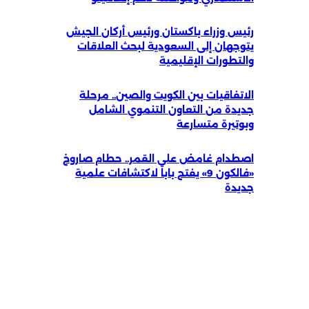
رئيس وزراء باكستان ورئيس أركان الجيش
يتوجهان إلى السعودية لبحث العلاقات
والتطورات الإقليمية
الاتفاقيات بين الكويت والصين.. مرحلة
جديدة من التعاون التنموي الشامل
وبوتيرة متسارعة
اصطدام غامض على القمر.. حطام صاروخ
«فالكون 9» يفتح باباً لاكتشافات علمية
جديدة